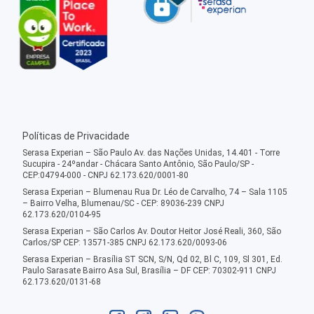
Políticas de Privacidade
Serasa Experian – São Paulo Av. das Nações Unidas, 14.401 - Torre
Sucupira - 24ºandar - Chácara Santo Antônio, São Paulo/SP -
CEP:04794-000 - CNPJ 62.173.620/0001-80
Serasa Experian – Blumenau Rua Dr. Léo de Carvalho, 74 – Sala 1105
– Bairro Velha, Blumenau/SC - CEP: 89036-239 CNPJ
62.173.620/0104-95
Serasa Experian – São Carlos Av. Doutor Heitor José Reali, 360, São
Carlos/SP CEP: 13571-385 CNPJ 62.173.620/0093-06
Serasa Experian – Brasília ST SCN, S/N, Qd 02, Bl C, 109, Sl 301, Ed.
Paulo Sarasate Bairro Asa Sul, Brasília – DF CEP: 70302-911 CNPJ
62.173.620/0131-68