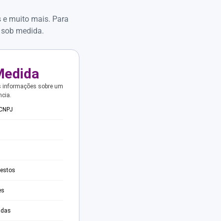
s e muito mais. Para
 sob medida.
Medida
s informações sobre um
ncia.
 CNPJ
testos
es
adas