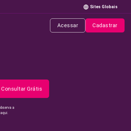
Sites Globais
Acessar
Cadastrar
Consultar Grátis
observa a
 aqui.