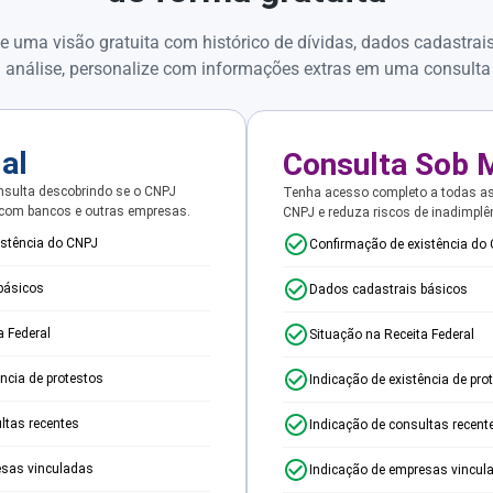
e uma visão gratuita com histórico de dívidas, dados cadastrai
 análise, personalize com informações extras em uma consulta
ial
Consulta Sob 
sulta descobrindo se o CNPJ
Tenha acesso completo a todas a
 com bancos e outras empresas.
CNPJ e reduza riscos de inadimplê
istência do CNPJ
Confirmação de existência do
básicos
Dados cadastrais básicos
a Federal
Situação na Receita Federal
ência de protestos
Indicação de existência de pro
ltas recentes
Indicação de consultas recent
esas vinculadas
Indicação de empresas vincul