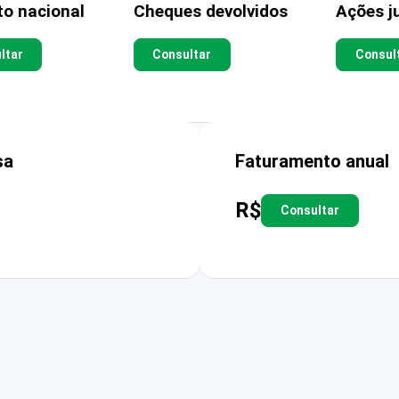
to nacional
Cheques devolvidos
Ações ju
ltar
Consultar
Consul
sa
Faturamento anual
R$
Consultar