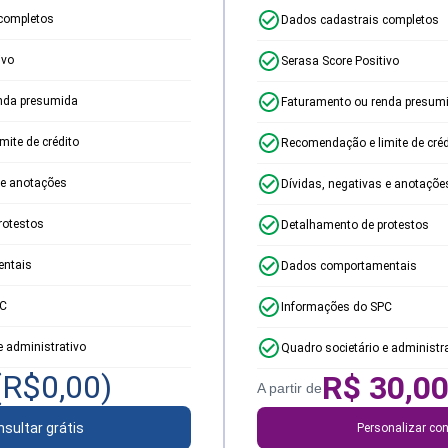
completos
Dados cadastrais completos
ivo
Serasa Score Positivo
nda presumida
Faturamento ou renda presum
ite de crédito
Recomendação e limite de créd
 e anotações
Dívidas, negativas e anotaçõe
rotestos
Detalhamento de protestos
ntais
Dados comportamentais
PC
Informações do SPC
e administrativo
Quadro societário e administr
(R$
0,00
)
R$
30,0
A partir de
sultar grátis
Personalizar con