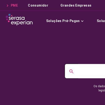
PME
Consumidor
Grandes Empresas
Soluções Pré-Pagas
Solu
Os dados
legis