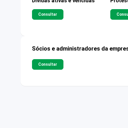
Dívidas ativas e vencidas
Protes
Consultar
Consu
Sócios e administradores da empre
Consultar