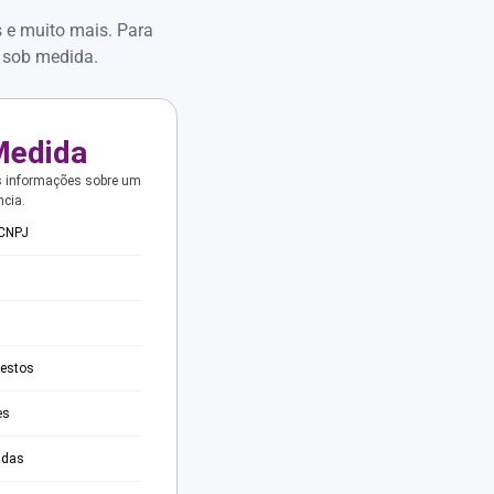
s e muito mais. Para
 sob medida.
Medida
s informações sobre um
ncia.
 CNPJ
testos
es
adas