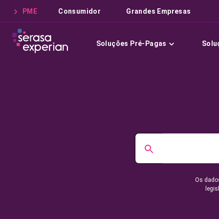
PME
Consumidor
Grandes Empresas
Soluções Pré-Pagas
Solu
Os dados
legis