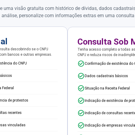
e uma visão gratuita com histórico de dívidas, dados cadastrai
 análise, personalize com informações extras em uma consulta
ial
Consulta Sob 
sulta descobrindo se o CNPJ
Tenha acesso completo a todas a
 com bancos e outras empresas.
CNPJ e reduza riscos de inadimplê
istência do CNPJ
Confirmação de existência do
básicos
Dados cadastrais básicos
a Federal
Situação na Receita Federal
ência de protestos
Indicação de existência de pro
ltas recentes
Indicação de consultas recent
esas vinculadas
Indicação de empresas vincul