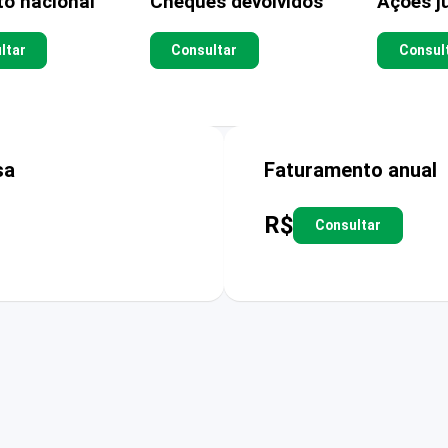
to nacional
Cheques devolvidos
Ações ju
ltar
Consultar
Consul
sa
Faturamento anual
R$
Consultar