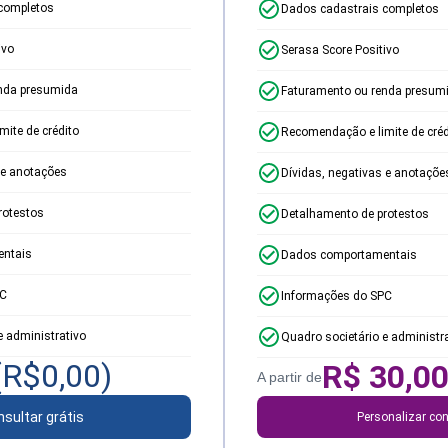
completos
Dados cadastrais completos
ivo
Serasa Score Positivo
nda presumida
Faturamento ou renda presum
ite de crédito
Recomendação e limite de créd
 e anotações
Dívidas, negativas e anotaçõe
rotestos
Detalhamento de protestos
ntais
Dados comportamentais
PC
Informações do SPC
e administrativo
Quadro societário e administr
(R$
0,00
)
R$
30,0
A partir de
sultar grátis
Personalizar con