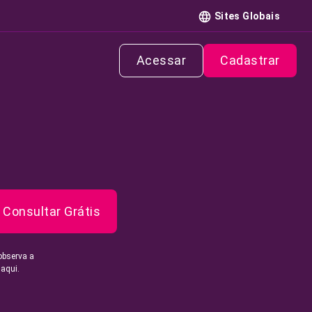
Sites Globais
Acessar
Cadastrar
Consultar Grátis
observa a
 aqui.