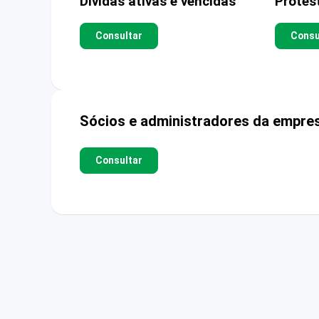
Dívidas ativas e vencidas
Protes
Consultar
Consu
Sócios e administradores da empre
Consultar