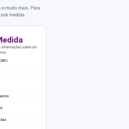
s e muito mais. Para
 sob medida.
Medida
s informações sobre um
ncia.
 CNPJ
testos
es
adas