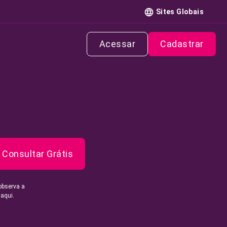
Sites Globais
Acessar
Cadastrar
Consultar Grátis
observa a
 aqui.