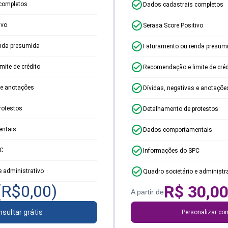
completos
Dados cadastrais completos
ivo
Serasa Score Positivo
nda presumida
Faturamento ou renda presum
ite de crédito
Recomendação e limite de créd
 e anotações
Dívidas, negativas e anotaçõe
rotestos
Detalhamento de protestos
ntais
Dados comportamentais
PC
Informações do SPC
e administrativo
Quadro societário e administr
(R$
0,00
)
R$
30,0
A partir de
sultar grátis
Personalizar con