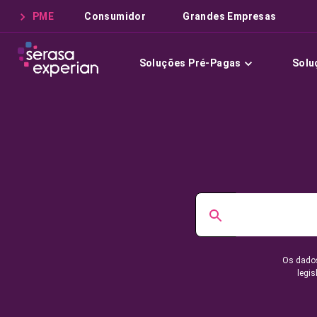
PME
Consumidor
Grandes Empresas
Soluções Pré-Pagas
Solu
Os dados
legis