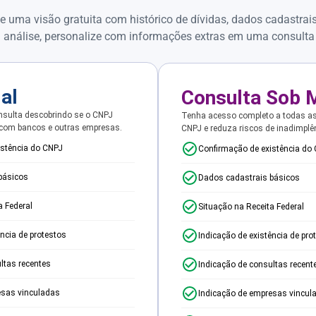
e uma visão gratuita com histórico de dívidas, dados cadastrai
 análise, personalize com informações extras em uma consulta
ial
Consulta Sob 
sulta descobrindo se o CNPJ
Tenha acesso completo a todas a
 com bancos e outras empresas.
CNPJ e reduza riscos de inadimplê
istência do CNPJ
Confirmação de existência do
básicos
Dados cadastrais básicos
a Federal
Situação na Receita Federal
ência de protestos
Indicação de existência de pro
ltas recentes
Indicação de consultas recent
esas vinculadas
Indicação de empresas vincul