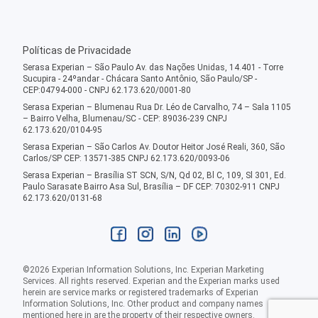
Políticas de Privacidade
Serasa Experian – São Paulo Av. das Nações Unidas, 14.401 - Torre
Sucupira - 24ºandar - Chácara Santo Antônio, São Paulo/SP -
CEP:04794-000 - CNPJ 62.173.620/0001-80
Serasa Experian – Blumenau Rua Dr. Léo de Carvalho, 74 – Sala 1105
– Bairro Velha, Blumenau/SC - CEP: 89036-239 CNPJ
62.173.620/0104-95
Serasa Experian – São Carlos Av. Doutor Heitor José Reali, 360, São
Carlos/SP CEP: 13571-385 CNPJ 62.173.620/0093-06
Serasa Experian – Brasília ST SCN, S/N, Qd 02, Bl C, 109, Sl 301, Ed.
Paulo Sarasate Bairro Asa Sul, Brasília – DF CEP: 70302-911 CNPJ
62.173.620/0131-68
©
2026
Experian Information Solutions, Inc. Experian Marketing
Services. All rights reserved. Experian and the Experian marks used
herein are service marks or registered trademarks of Experian
Information Solutions, Inc. Other product and company names
mentioned here in are the property of their respective owners.