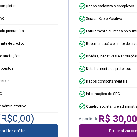
completos
Dados cadastrais completos
ivo
Serasa Score Positivo
nda presumida
Faturamento ou renda presum
ite de crédito
Recomendação e limite de créd
 e anotações
Dívidas, negativas e anotaçõe
rotestos
Detalhamento de protestos
ntais
Dados comportamentais
PC
Informações do SPC
e administrativo
Quadro societário e administr
(R$
0,00
)
R$
30,0
A partir de
sultar grátis
Personalizar con