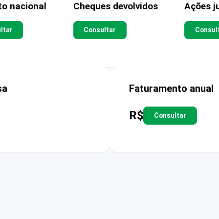
to nacional
Cheques devolvidos
Ações ju
ltar
Consultar
Consul
sa
Faturamento anual
R$
Consultar