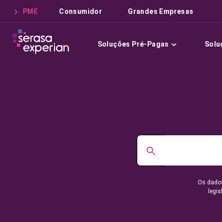
PME
Consumidor
Grandes Empresas
Soluções Pré-Pagas
Solu
Os dados
legis