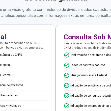
e uma visão gratuita com histórico de dívidas, dados cadastrai
 análise, personalize com informações extras em uma consulta
ial
Consulta Sob 
sulta descobrindo se o CNPJ
Tenha acesso completo a todas a
 com bancos e outras empresas.
CNPJ e reduza riscos de inadimplê
istência do CNPJ
Confirmação de existência do
básicos
Dados cadastrais básicos
a Federal
Situação na Receita Federal
ência de protestos
Indicação de existência de pro
ltas recentes
Indicação de consultas recent
esas vinculadas
Indicação de empresas vincul