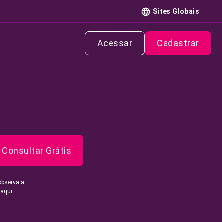
Sites Globais
Acessar
Cadastrar
Consultar Grátis
observa a
 aqui.