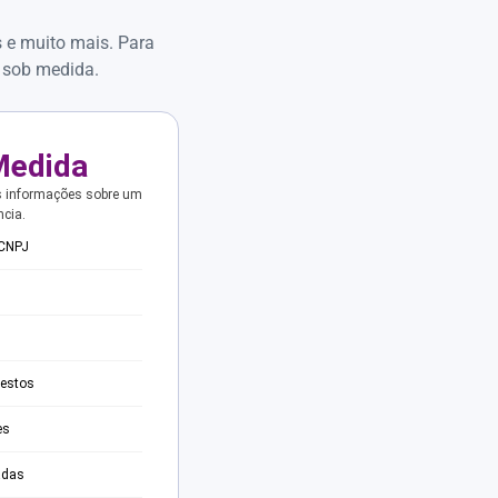
s e muito mais. Para
 sob medida.
Medida
s informações sobre um
ncia.
 CNPJ
testos
es
adas