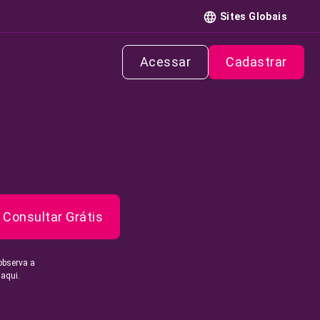
Sites Globais
Acessar
Cadastrar
Consultar Grátis
observa a
 aqui.