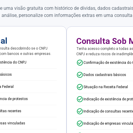
e uma visão gratuita com histórico de dívidas, dados cadastrai
 análise, personalize com informações extras em uma consulta
ial
Consulta Sob 
sulta descobrindo se o CNPJ
Tenha acesso completo a todas a
 com bancos e outras empresas.
CNPJ e reduza riscos de inadimplê
istência do CNPJ
Confirmação de existência do
básicos
Dados cadastrais básicos
a Federal
Situação na Receita Federal
ência de protestos
Indicação de existência de pro
ltas recentes
Indicação de consultas recent
esas vinculadas
Indicação de empresas vincul