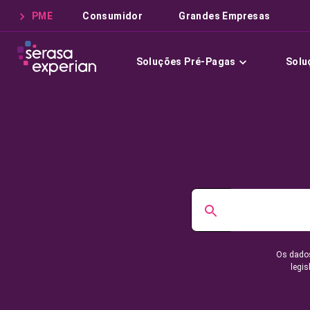
PME
Consumidor
Grandes Empresas
Soluções Pré-Pagas
Solu
Os dados
legis