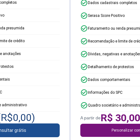
completos
Dados cadastrais completos
ivo
Serasa Score Positivo
nda presumida
Faturamento ou renda presum
ite de crédito
Recomendação e limite de créd
 e anotações
Dívidas, negativas e anotaçõe
rotestos
Detalhamento de protestos
ntais
Dados comportamentais
PC
Informações do SPC
e administrativo
Quadro societário e administr
(R$
0,00
)
R$
30,0
A partir de
sultar grátis
Personalizar con