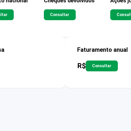
to nacional
Cheques devolvidos
Ações ju
ltar
Consultar
Consul
sa
Faturamento anual
R$
Consultar