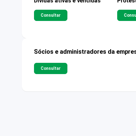
Dívidas ativas e vencidas
Protes
Consultar
Consu
Sócios e administradores da empre
Consultar