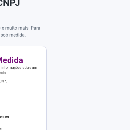
 CNPJ
s e muito mais. Para
 sob medida.
Medida
s informações sobre um
ncia.
 CNPJ
testos
es