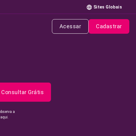
Sites Globais
Acessar
Cadastrar
Consultar Grátis
observa a
 aqui.