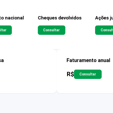
to nacional
Cheques devolvidos
Ações ju
ltar
Consultar
Consul
sa
Faturamento anual
R$
Consultar