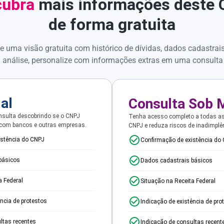
ubra
mais informações deste
de forma gratuita
e uma visão gratuita com histórico de dívidas, dados cadastrai
 análise, personalize com informações extras em uma consulta
ial
Consulta Sob 
sulta descobrindo se o CNPJ
Tenha acesso completo a todas a
 com bancos e outras empresas.
CNPJ e reduza riscos de inadimplê
istência do CNPJ
Confirmação de existência do
básicos
Dados cadastrais básicos
a Federal
Situação na Receita Federal
ência de protestos
Indicação de existência de pro
ltas recentes
Indicação de consultas recent