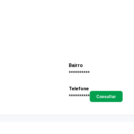
Bairro
**********
Telefone
**********
Consultar