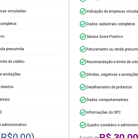
esas vinculadas
Indicação de empresas vincul
completos
Dados cadastrais completos
ivo
Serasa Score Positivo
nda presumida
Faturamento ou renda presum
ite de crédito
Recomendação e limite de créd
 e anotações
Dívidas, negativas e anotaçõe
rotestos
Detalhamento de protestos
ntais
Dados comportamentais
PC
Informações do SPC
e administrativo
Quadro societário e administr
(R$
0,00
)
R$
30,0
A partir de