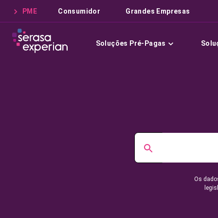
PME
Consumidor
Grandes Empresas
Soluções Pré-Pagas
Solu
Os dados
legis