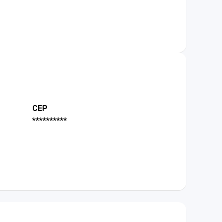
CEP
**********