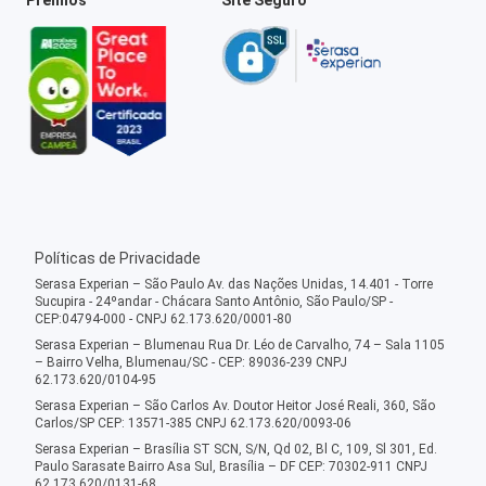
Políticas de Privacidade
Serasa Experian – São Paulo Av. das Nações Unidas, 14.401 - Torre
Sucupira - 24ºandar - Chácara Santo Antônio, São Paulo/SP -
CEP:04794-000 - CNPJ 62.173.620/0001-80
Serasa Experian – Blumenau Rua Dr. Léo de Carvalho, 74 – Sala 1105
– Bairro Velha, Blumenau/SC - CEP: 89036-239 CNPJ
62.173.620/0104-95
Serasa Experian – São Carlos Av. Doutor Heitor José Reali, 360, São
Carlos/SP CEP: 13571-385 CNPJ 62.173.620/0093-06
Serasa Experian – Brasília ST SCN, S/N, Qd 02, Bl C, 109, Sl 301, Ed.
Paulo Sarasate Bairro Asa Sul, Brasília – DF CEP: 70302-911 CNPJ
62.173.620/0131-68