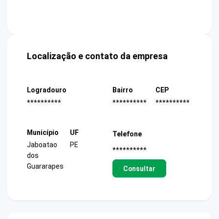
Localização e contato da empresa
Logradouro
Bairro
CEP
**********
**********
**********
Município
UF
Telefone
Jaboatao
PE
**********
dos
Guararapes
Consultar