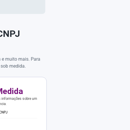
 CNPJ
s e muito mais. Para
 sob medida.
Medida
s informações sobre um
ncia.
 CNPJ