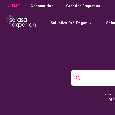
PME
Consumidor
Grandes Empresas
Soluções Pré-Pagas
Solu
Os dados
legis