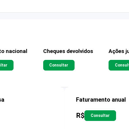
to nacional
Cheques devolvidos
Ações ju
ltar
Consultar
Consul
sa
Faturamento anual
R$
Consultar