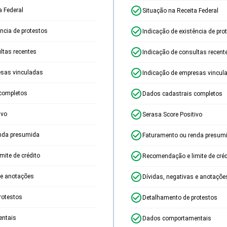
a Federal
Situação na Receita Federal
ência de protestos
Indicação de existência de pro
ltas recentes
Indicação de consultas recent
esas vinculadas
Indicação de empresas vincul
completos
Dados cadastrais completos
ivo
Serasa Score Positivo
nda presumida
Faturamento ou renda presum
ite de crédito
Recomendação e limite de créd
 e anotações
Dívidas, negativas e anotaçõe
rotestos
Detalhamento de protestos
ntais
Dados comportamentais