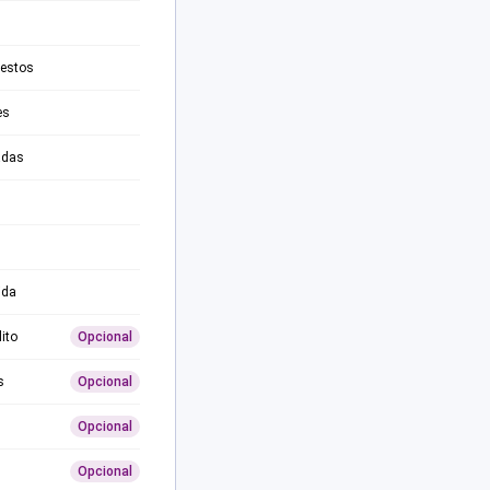
testos
es
adas
ida
ito
Opcional
s
Opcional
Opcional
Opcional