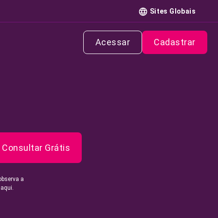
Sites Globais
Acessar
Cadastrar
Consultar Grátis
observa a
 aqui.