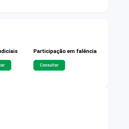
diciais
Participação em falência
tar
Consultar