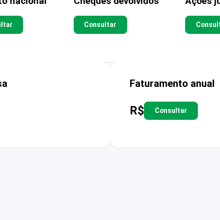
to nacional
Cheques devolvidos
Ações ju
ltar
Consultar
Consul
sa
Faturamento anual
R$
Consultar