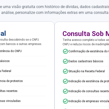
e uma visão gratuita com histórico de dívidas, dados cadastrai
 análise, personalize com informações extras em uma consulta
ial
Consulta Sob 
sulta descobrindo se o CNPJ
Tenha acesso completo a todas a
 com bancos e outras empresas.
CNPJ e reduza riscos de inadimplê
istência do CNPJ
Confirmação de existência do
básicos
Dados cadastrais básicos
a Federal
Situação na Receita Federal
ência de protestos
Indicação de existência de pro
ltas recentes
Indicação de consultas recent
esas vinculadas
Indicação de empresas vincul