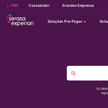
PME
Consumidor
Grandes Empresas
Soluções Pré-Pagas
Solu
Os dados
legis