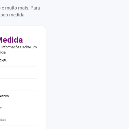
s e muito mais. Para
 sob medida.
Medida
s informações sobre um
ncia.
 CNPJ
testos
es
adas