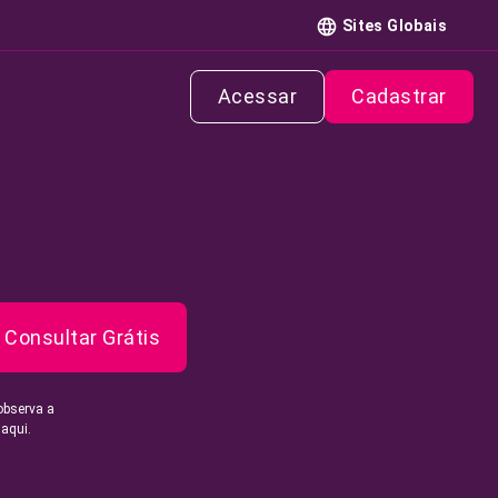
Sites Globais
Acessar
Cadastrar
Consultar Grátis
observa a
 aqui.