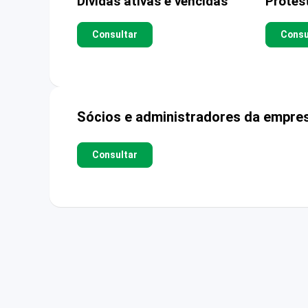
Dívidas ativas e vencidas
Protes
Consultar
Consu
Sócios e administradores da empre
Consultar