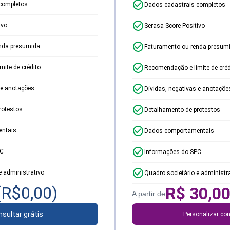
completos
Dados cadastrais completos
ivo
Serasa Score Positivo
nda presumida
Faturamento ou renda presum
ite de crédito
Recomendação e limite de créd
 e anotações
Dívidas, negativas e anotaçõe
rotestos
Detalhamento de protestos
ntais
Dados comportamentais
PC
Informações do SPC
e administrativo
Quadro societário e administr
(R$
0,00
)
R$
30,0
A partir de
sultar grátis
Personalizar con