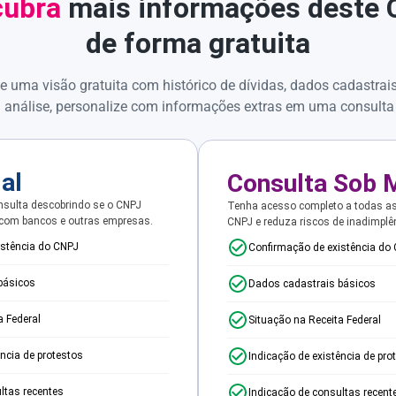
ubra
mais informações deste
de forma gratuita
e uma visão gratuita com histórico de dívidas, dados cadastrai
 análise, personalize com informações extras em uma consulta
ial
Consulta Sob 
sulta descobrindo se o CNPJ
Tenha acesso completo a todas a
 com bancos e outras empresas.
CNPJ e reduza riscos de inadimplê
istência do CNPJ
Confirmação de existência do
básicos
Dados cadastrais básicos
a Federal
Situação na Receita Federal
ência de protestos
Indicação de existência de pro
ltas recentes
Indicação de consultas recent