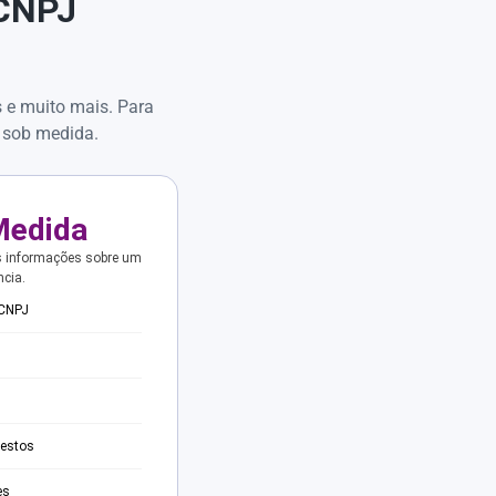
 CNPJ
s e muito mais. Para
 sob medida.
Medida
s informações sobre um
ncia.
 CNPJ
testos
es