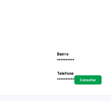
Bairro
**********
Telefone
**********
Consultar