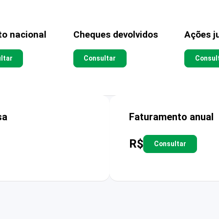
to nacional
Cheques devolvidos
Ações ju
ltar
Consultar
Consul
sa
Faturamento anual
R$
Consultar