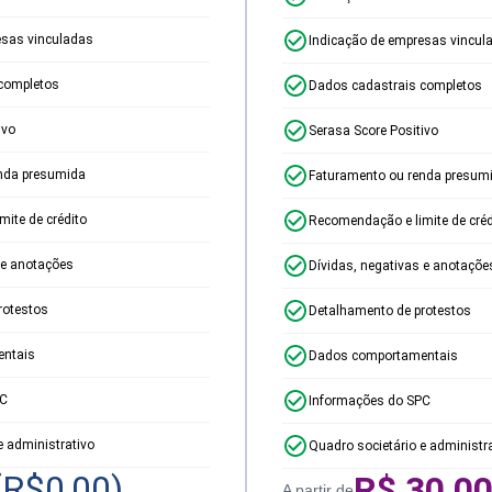
esas vinculadas
Indicação de empresas vincul
completos
Dados cadastrais completos
ivo
Serasa Score Positivo
nda presumida
Faturamento ou renda presum
ite de crédito
Recomendação e limite de créd
 e anotações
Dívidas, negativas e anotaçõe
rotestos
Detalhamento de protestos
ntais
Dados comportamentais
PC
Informações do SPC
e administrativo
Quadro societário e administr
(R$
0,00
)
R$
30,0
A partir de