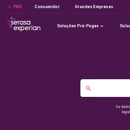
PME
Consumidor
Grandes Empresas
Soluções Pré-Pagas
Solu
Os dados
legis