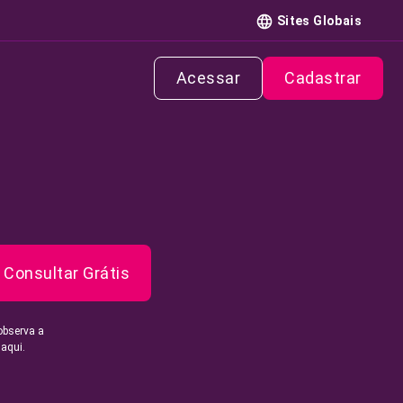
Sites Globais
Acessar
Cadastrar
Consultar Grátis
observa a
 aqui.