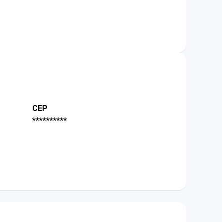
CEP
**********