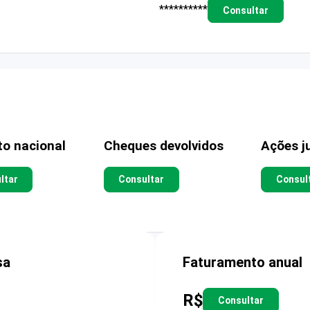
**********
Consultar
to nacional
Cheques devolvidos
Ações ju
ltar
Consultar
Consul
sa
Faturamento anual
R$
Consultar