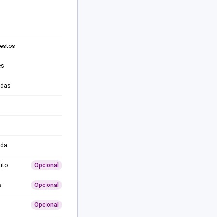
testos
es
adas
ida
ito
Opcional
s
Opcional
Opcional