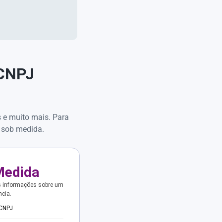
 CNPJ
s e muito mais. Para
 sob medida.
Medida
s informações sobre um
ncia.
 CNPJ