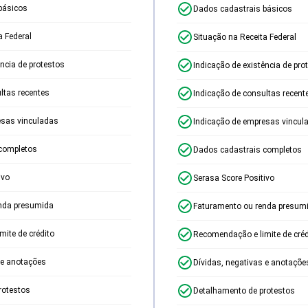
básicos
Dados cadastrais básicos
a Federal
Situação na Receita Federal
ência de protestos
Indicação de existência de pro
ltas recentes
Indicação de consultas recent
esas vinculadas
Indicação de empresas vincul
completos
Dados cadastrais completos
ivo
Serasa Score Positivo
nda presumida
Faturamento ou renda presum
ite de crédito
Recomendação e limite de créd
 e anotações
Dívidas, negativas e anotaçõe
rotestos
Detalhamento de protestos