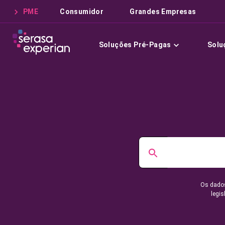
PME
Consumidor
Grandes Empresas
Soluções Pré-Pagas
Solu
Os dados
legis