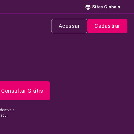
Sites Globais
Acessar
Cadastrar
Consultar Grátis
observa a
 aqui.