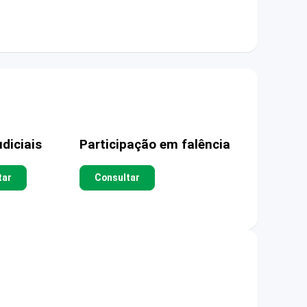
diciais
Participação em falência
tar
Consultar