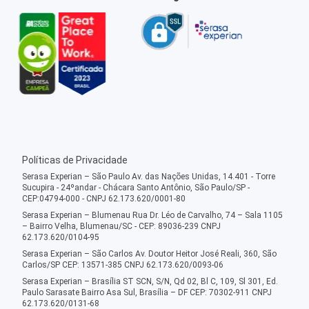
Políticas de Privacidade
Serasa Experian – São Paulo Av. das Nações Unidas, 14.401 - Torre
Sucupira - 24ºandar - Chácara Santo Antônio, São Paulo/SP -
CEP:04794-000 - CNPJ 62.173.620/0001-80
Serasa Experian – Blumenau Rua Dr. Léo de Carvalho, 74 – Sala 1105
– Bairro Velha, Blumenau/SC - CEP: 89036-239 CNPJ
62.173.620/0104-95
Serasa Experian – São Carlos Av. Doutor Heitor José Reali, 360, São
Carlos/SP CEP: 13571-385 CNPJ 62.173.620/0093-06
Serasa Experian – Brasília ST SCN, S/N, Qd 02, Bl C, 109, Sl 301, Ed.
Paulo Sarasate Bairro Asa Sul, Brasília – DF CEP: 70302-911 CNPJ
62.173.620/0131-68