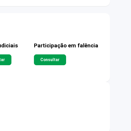
diciais
Participação em falência
tar
Consultar