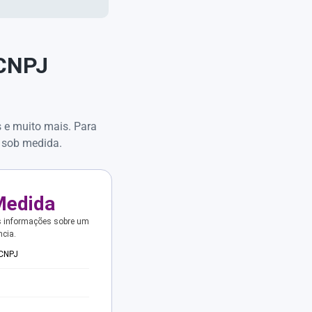
 CNPJ
s e muito mais. Para
 sob medida.
Medida
s informações sobre um
ncia.
 CNPJ