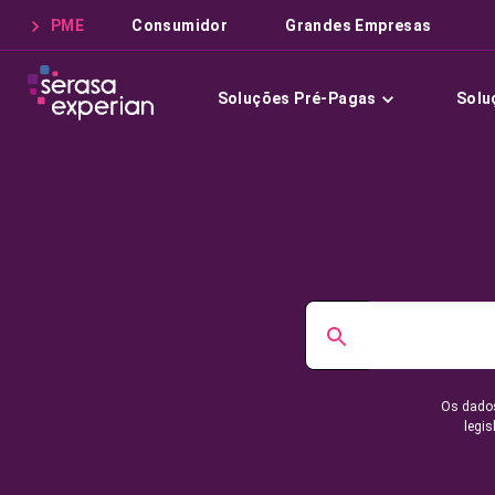
PME
Consumidor
Grandes Empresas
Soluções Pré-Pagas
Solu
Os dados
legis