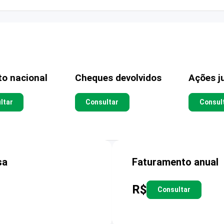
to nacional
Cheques devolvidos
Ações ju
ltar
Consultar
Consul
sa
Faturamento anual
R$
Consultar