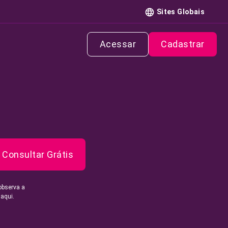
Sites Globais
Acessar
Cadastrar
Consultar Grátis
observa a
 aqui.