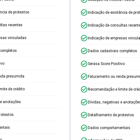
ência de protestos
Indicação de existência de pro
ltas recentes
Indicação de consultas recent
esas vinculadas
Indicação de empresas vincul
completos
Dados cadastrais completos
ivo
Serasa Score Positivo
nda presumida
Faturamento ou renda presum
ite de crédito
Recomendação e limite de créd
 e anotações
Dívidas, negativas e anotaçõe
rotestos
Detalhamento de protestos
ntais
Dados comportamentais