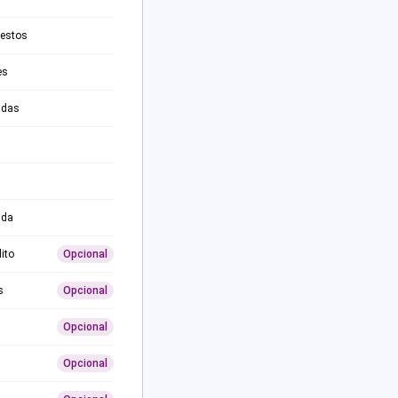
testos
es
adas
ida
ito
Opcional
s
Opcional
Opcional
Opcional