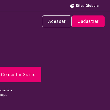
Sites Globais
Acessar
Cadastrar
Consultar Grátis
observa a
 aqui.