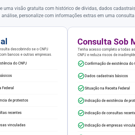
e uma visão gratuita com histórico de dívidas, dados cadastrai
 análise, personalize com informações extras em uma consulta
ial
Consulta Sob 
sulta descobrindo se o CNPJ
Tenha acesso completo a todas a
 com bancos e outras empresas.
CNPJ e reduza riscos de inadimplê
istência do CNPJ
Confirmação de existência do
básicos
Dados cadastrais básicos
a Federal
Situação na Receita Federal
ência de protestos
Indicação de existência de pro
ltas recentes
Indicação de consultas recent
esas vinculadas
Indicação de empresas vincul