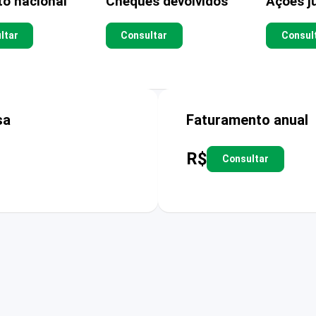
to nacional
Cheques devolvidos
Ações ju
ltar
Consultar
Consul
sa
Faturamento anual
R$
Consultar