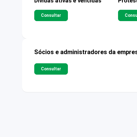
Dívidas ativas e vencidas
Protes
Consultar
Consu
Sócios e administradores da empre
Consultar