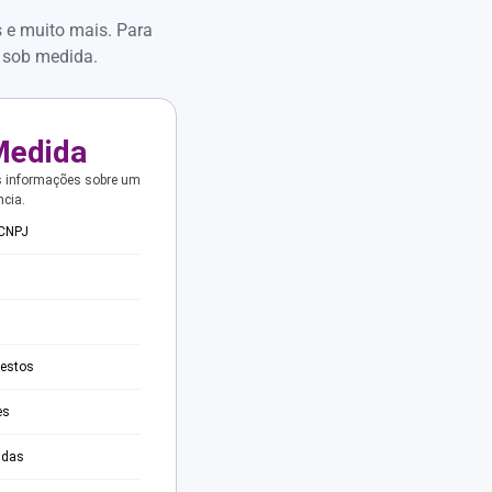
s e muito mais. Para
 sob medida.
Medida
s informações sobre um
ncia.
 CNPJ
testos
es
adas