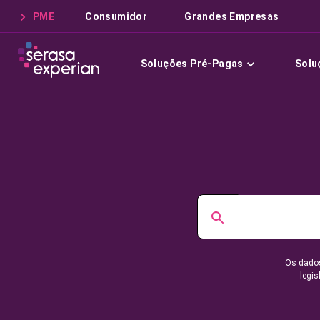
PME
Consumidor
Grandes Empresas
Soluções Pré-Pagas
Solu
Os dados
legis