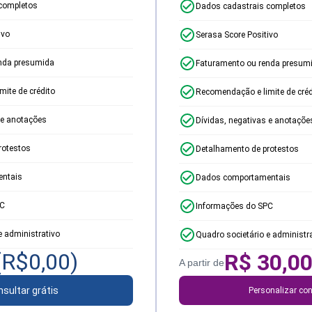
completos
Dados cadastrais completos
ivo
Serasa Score Positivo
nda presumida
Faturamento ou renda presum
ite de crédito
Recomendação e limite de créd
 e anotações
Dívidas, negativas e anotaçõe
rotestos
Detalhamento de protestos
ntais
Dados comportamentais
PC
Informações do SPC
e administrativo
Quadro societário e administr
(R$
0,00
)
R$
30,0
A partir de
sultar grátis
Personalizar con