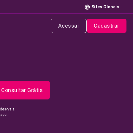
Sites Globais
Acessar
Cadastrar
Consultar Grátis
observa a
 aqui.