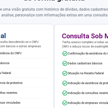
e uma visão gratuita com histórico de dívidas, dados cadastrai
 análise, personalize com informações extras em uma consulta
ial
Consulta Sob 
sulta descobrindo se o CNPJ
Tenha acesso completo a todas a
 com bancos e outras empresas.
CNPJ e reduza riscos de inadimplê
istência do CNPJ
Confirmação de existência do
básicos
Dados cadastrais básicos
a Federal
Situação na Receita Federal
ência de protestos
Indicação de existência de pro
ltas recentes
Indicação de consultas recent
esas vinculadas
Indicação de empresas vincul