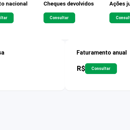
to nacional
Cheques devolvidos
Ações ju
ltar
Consultar
Consul
sa
Faturamento anual
R$
Consultar