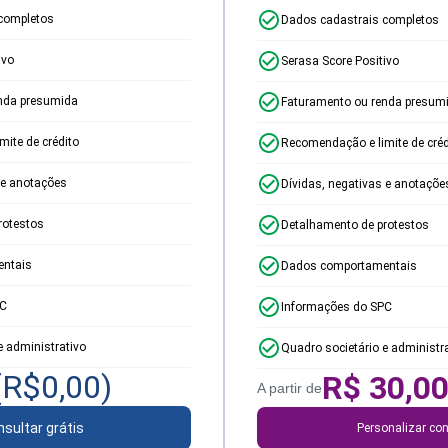
completos
Dados cadastrais completos
ivo
Serasa Score Positivo
nda presumida
Faturamento ou renda presum
ite de crédito
Recomendação e limite de créd
 e anotações
Dívidas, negativas e anotaçõe
rotestos
Detalhamento de protestos
ntais
Dados comportamentais
PC
Informações do SPC
e administrativo
Quadro societário e administr
(R$
0,00
)
R$
30,0
A partir de
sultar grátis
Personalizar con