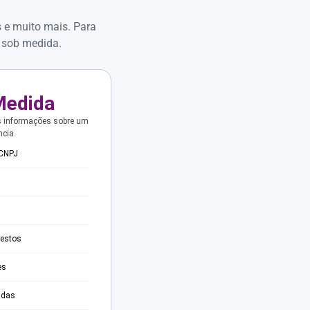
s e muito mais. Para
 sob medida.
Medida
s informações sobre um
ncia.
 CNPJ
testos
es
adas