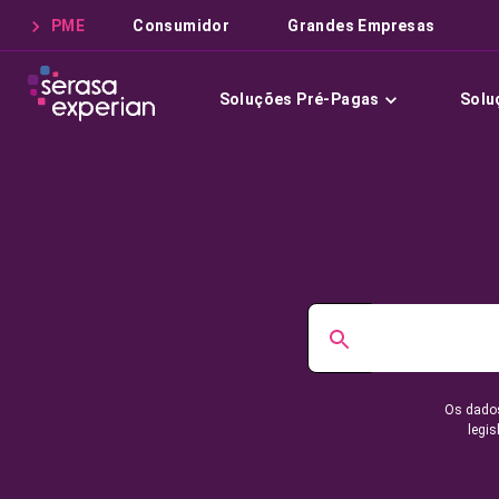
PME
Consumidor
Grandes Empresas
Soluções Pré-Pagas
Solu
Os dados
legis