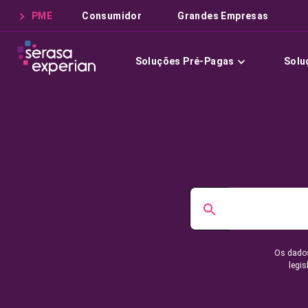
PME
Consumidor
Grandes Empresas
Soluções Pré-Pagas
Solu
Os dados
legis