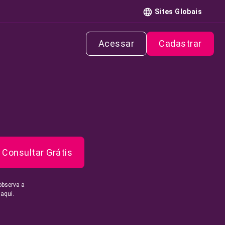
Sites Globais
Acessar
Cadastrar
Consultar Grátis
observa a
 aqui.