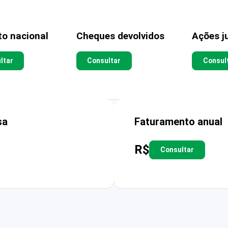
to nacional
Cheques devolvidos
Ações ju
ltar
Consultar
Consul
sa
Faturamento anual
R$
Consultar