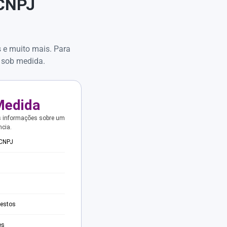
 CNPJ
s e muito mais. Para
 sob medida.
Medida
s informações sobre um
ncia.
 CNPJ
testos
es