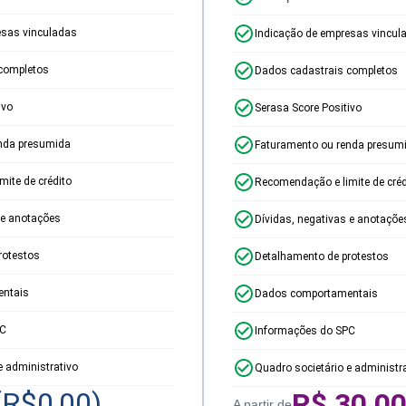
esas vinculadas
Indicação de empresas vincul
completos
Dados cadastrais completos
ivo
Serasa Score Positivo
nda presumida
Faturamento ou renda presum
ite de crédito
Recomendação e limite de créd
 e anotações
Dívidas, negativas e anotaçõe
rotestos
Detalhamento de protestos
ntais
Dados comportamentais
PC
Informações do SPC
e administrativo
Quadro societário e administr
(R$
0,00
)
R$
30,0
A partir de