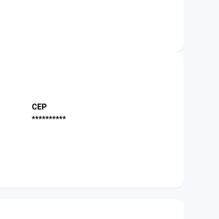
CEP
**********