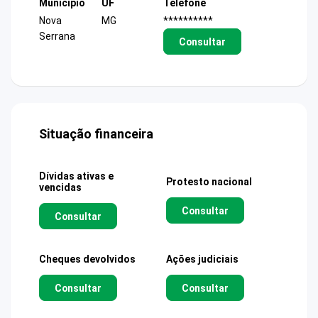
Município
UF
Telefone
Nova
MG
**********
Serrana
Consultar
Situação financeira
Dívidas ativas e
Protesto nacional
vencidas
Consultar
Consultar
Cheques devolvidos
Ações judiciais
Consultar
Consultar