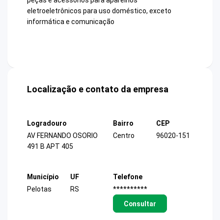
peças e acessórios para aparelhos
eletroeletrônicos para uso doméstico, exceto
informática e comunicação
Localização e contato da empresa
Logradouro
Bairro
CEP
AV FERNANDO OSORIO
Centro
96020-151
491 B APT 405
Município
UF
Telefone
Pelotas
RS
**********
Consultar