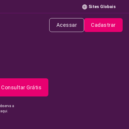
Sites Globais
Acessar
Cadastrar
Consultar Grátis
observa a
 aqui.