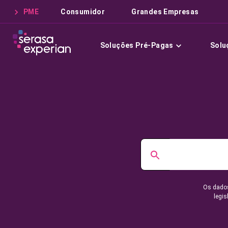
PME
Consumidor
Grandes Empresas
Soluções Pré-Pagas
Solu
Os dados
legis