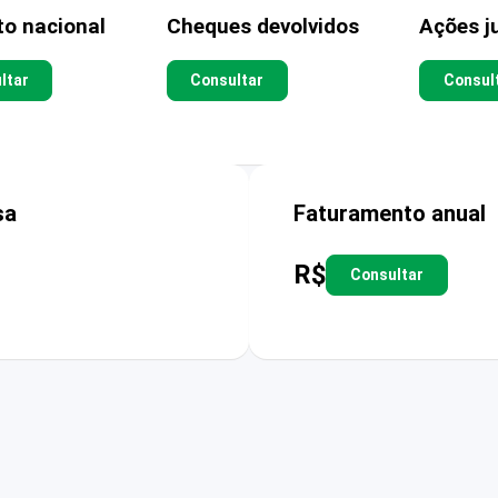
to nacional
Cheques devolvidos
Ações ju
ltar
Consultar
Consul
sa
Faturamento anual
R$
Consultar