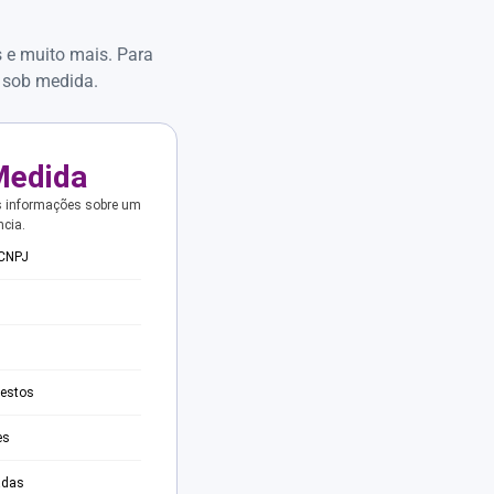
s e muito mais. Para
 sob medida.
Medida
s informações sobre um
ncia.
 CNPJ
testos
es
adas