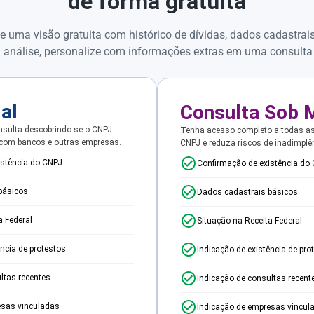
de forma gratuita
e uma visão gratuita com histórico de dívidas, dados cadastrai
 análise, personalize com informações extras em uma consulta
ial
Consulta Sob 
sulta descobrindo se o CNPJ
Tenha acesso completo a todas a
 com bancos e outras empresas.
CNPJ e reduza riscos de inadimplê
istência do CNPJ
Confirmação de existência do
básicos
Dados cadastrais básicos
a Federal
Situação na Receita Federal
ência de protestos
Indicação de existência de pro
ltas recentes
Indicação de consultas recent
esas vinculadas
Indicação de empresas vincul