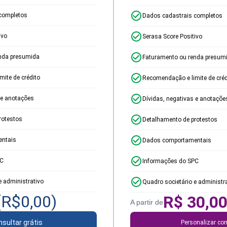
completos
Dados cadastrais completos
ivo
Serasa Score Positivo
nda presumida
Faturamento ou renda presum
ite de crédito
Recomendação e limite de créd
 e anotações
Dívidas, negativas e anotaçõe
rotestos
Detalhamento de protestos
ntais
Dados comportamentais
PC
Informações do SPC
e administrativo
Quadro societário e administr
(R$
0,00
)
R$
30,0
A partir de
sultar grátis
Personalizar con