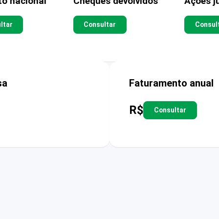
to nacional
Cheques devolvidos
Ações ju
ltar
Consultar
Consul
sa
Faturamento anual
R$
Consultar