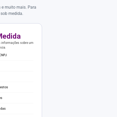
s e muito mais. Para
 sob medida.
Medida
s informações sobre um
ncia.
 CNPJ
testos
es
adas