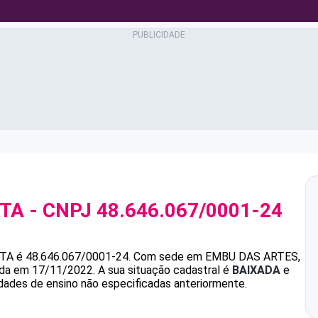
STA
- CNPJ
48.646.067/0001-24
STA
é
48.646.067/0001-24
.
Com sede em EMBU DAS ARTES,
dada em 17/11/2022.
A sua situação cadastral é
BAIXADA
e
idades de ensino não especificadas anteriormente.