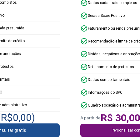
completos
Dados cadastrais completos
ivo
Serasa Score Positivo
nda presumida
Faturamento ou renda presum
ite de crédito
Recomendação e limite de créd
 e anotações
Dívidas, negativas e anotaçõe
rotestos
Detalhamento de protestos
ntais
Dados comportamentais
PC
Informações do SPC
e administrativo
Quadro societário e administr
(R$
0,00
)
R$
30,0
A partir de
sultar grátis
Personalizar con