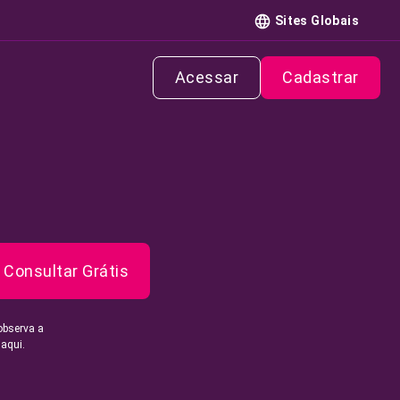
Sites Globais
Acessar
Cadastrar
Consultar Grátis
observa a
 aqui.