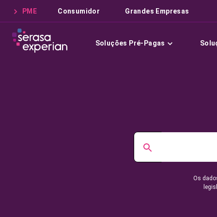
PME
Consumidor
Grandes Empresas
Soluções Pré-Pagas
Solu
Os dados
legis