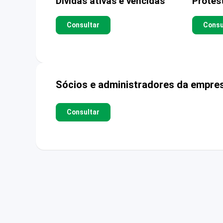
Dívidas ativas e vencidas
Protes
Consultar
Consu
Sócios e administradores da empre
Consultar