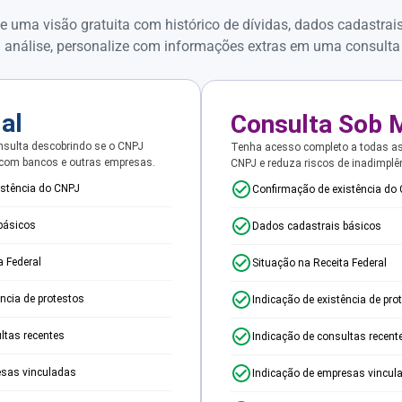
e uma visão gratuita com histórico de dívidas, dados cadastrai
 análise, personalize com informações extras em uma consulta
ial
Consulta Sob 
sulta descobrindo se o CNPJ
Tenha acesso completo a todas a
 com bancos e outras empresas.
CNPJ e reduza riscos de inadimplê
istência do CNPJ
Confirmação de existência do
básicos
Dados cadastrais básicos
a Federal
Situação na Receita Federal
ência de protestos
Indicação de existência de pro
ltas recentes
Indicação de consultas recent
esas vinculadas
Indicação de empresas vincul