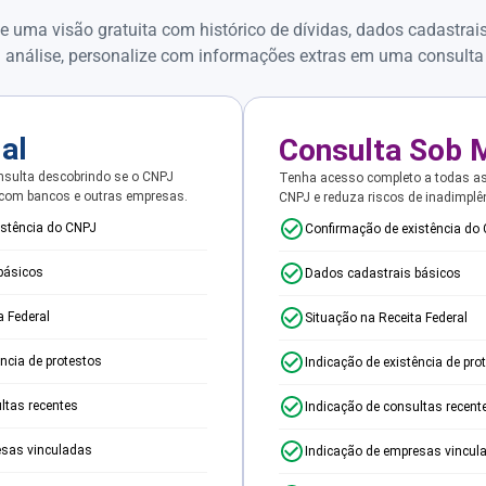
e uma visão gratuita com histórico de dívidas, dados cadastrai
 análise, personalize com informações extras em uma consulta
ial
Consulta Sob 
sulta descobrindo se o CNPJ
Tenha acesso completo a todas a
 com bancos e outras empresas.
CNPJ e reduza riscos de inadimplê
istência do CNPJ
Confirmação de existência do
básicos
Dados cadastrais básicos
a Federal
Situação na Receita Federal
ência de protestos
Indicação de existência de pro
ltas recentes
Indicação de consultas recent
esas vinculadas
Indicação de empresas vincul