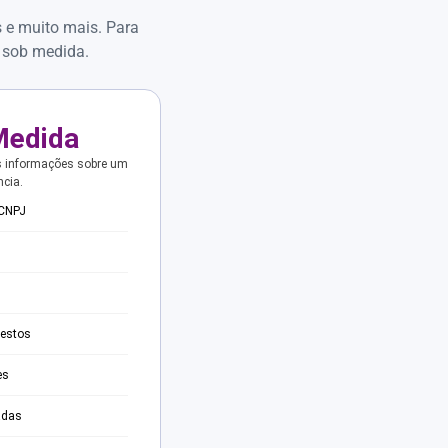
s e muito mais. Para
 sob medida.
Medida
s informações sobre um
ncia.
 CNPJ
testos
es
adas