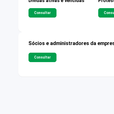
Dívidas ativas e vencidas
Protes
Consultar
Consu
Sócios e administradores da empre
Consultar