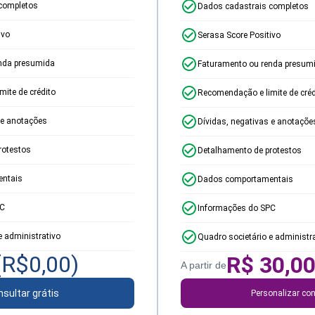
completos
Dados cadastrais completos
ivo
Serasa Score Positivo
nda presumida
Faturamento ou renda presum
ite de crédito
Recomendação e limite de créd
 e anotações
Dívidas, negativas e anotaçõe
rotestos
Detalhamento de protestos
ntais
Dados comportamentais
PC
Informações do SPC
e administrativo
Quadro societário e administr
(R$
0,00
)
R$
30,0
A partir de
sultar grátis
Personalizar con