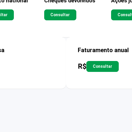
to nacional
Cheques devolvidos
Ações ju
ltar
Consultar
Consul
sa
Faturamento anual
R$
Consultar