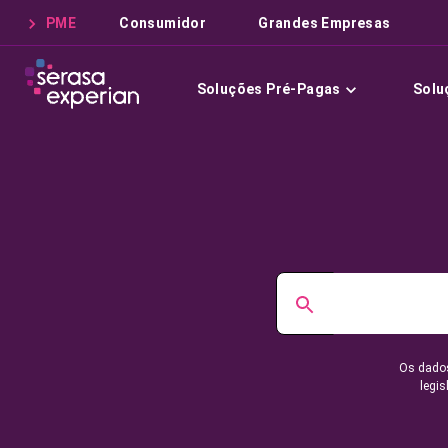
PME
Consumidor
Grandes Empresas
Soluções Pré-Pagas
Solu
Os dados
legis