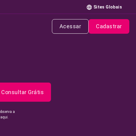
Sites Globais
Acessar
Cadastrar
Consultar Grátis
observa a
 aqui.