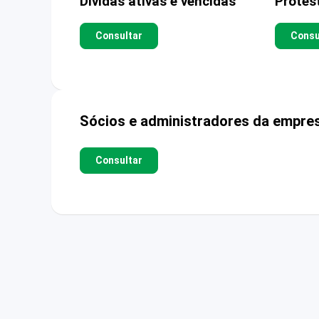
Dívidas ativas e vencidas
Protes
Consultar
Consu
Sócios e administradores da empre
Consultar