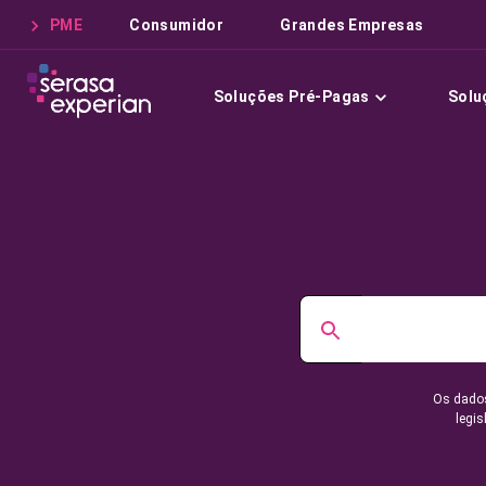
PME
Consumidor
Grandes Empresas
Soluções Pré-Pagas
Solu
Os dados
legis