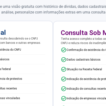
e uma visão gratuita com histórico de dívidas, dados cadastrai
 análise, personalize com informações extras em uma consulta
ial
Consulta Sob 
sulta descobrindo se o CNPJ
Tenha acesso completo a todas a
 com bancos e outras empresas.
CNPJ e reduza riscos de inadimplê
istência do CNPJ
Confirmação de existência do
básicos
Dados cadastrais básicos
a Federal
Situação na Receita Federal
ência de protestos
Indicação de existência de pro
ltas recentes
Indicação de consultas recent
esas vinculadas
Indicação de empresas vincul