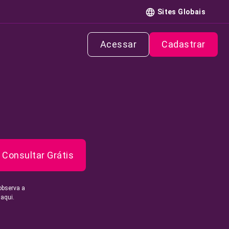
Sites Globais
Acessar
Cadastrar
Consultar Grátis
observa a
 aqui.