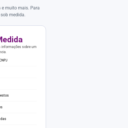
s e muito mais. Para
 sob medida.
Medida
s informações sobre um
ncia.
 CNPJ
testos
es
adas