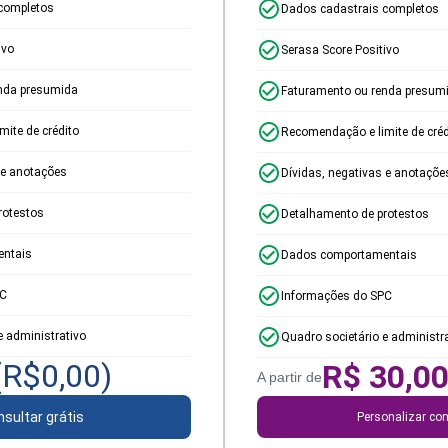
completos
Dados cadastrais completos
ivo
Serasa Score Positivo
nda presumida
Faturamento ou renda presum
ite de crédito
Recomendação e limite de créd
 e anotações
Dívidas, negativas e anotaçõe
rotestos
Detalhamento de protestos
ntais
Dados comportamentais
PC
Informações do SPC
e administrativo
Quadro societário e administr
(R$
0,00
)
R$
30,0
A partir de
sultar grátis
Personalizar con