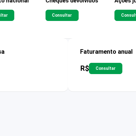
to nacional
Cheques devolvidos
Ações ju
ltar
Consultar
Consul
sa
Faturamento anual
R$
Consultar