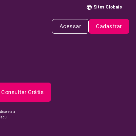
Sites Globais
Acessar
Cadastrar
Consultar Grátis
observa a
 aqui.