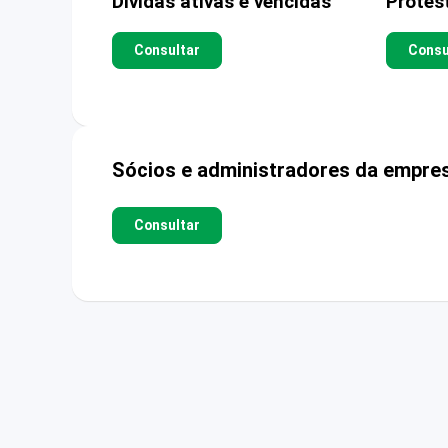
Dívidas ativas e vencidas
Protes
Consultar
Consu
Sócios e administradores da empre
Consultar