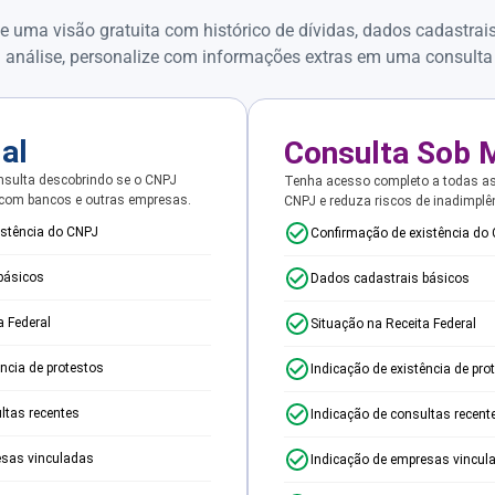
e uma visão gratuita com histórico de dívidas, dados cadastrai
 análise, personalize com informações extras em uma consulta
ial
Consulta Sob 
sulta descobrindo se o CNPJ
Tenha acesso completo a todas a
 com bancos e outras empresas.
CNPJ e reduza riscos de inadimplê
istência do CNPJ
Confirmação de existência do
básicos
Dados cadastrais básicos
a Federal
Situação na Receita Federal
ência de protestos
Indicação de existência de pro
ltas recentes
Indicação de consultas recent
esas vinculadas
Indicação de empresas vincul