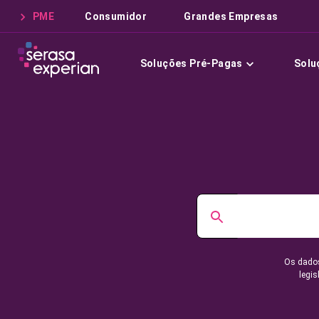
PME
Consumidor
Grandes Empresas
Soluções Pré-Pagas
Solu
Os dados
legis