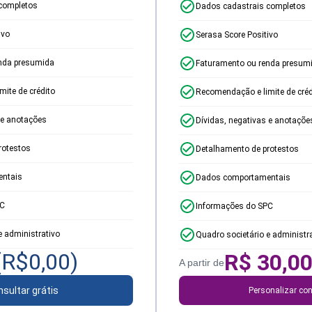
completos
Dados cadastrais completos
ivo
Serasa Score Positivo
nda presumida
Faturamento ou renda presum
ite de crédito
Recomendação e limite de créd
 e anotações
Dívidas, negativas e anotaçõe
rotestos
Detalhamento de protestos
ntais
Dados comportamentais
PC
Informações do SPC
e administrativo
Quadro societário e administr
(R$
0,00
)
R$
30,0
A partir de
sultar grátis
Personalizar con