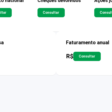
to nacional
Cheques devolvidos
Ações ju
ltar
Consultar
Consul
sa
Faturamento anual
R$
Consultar