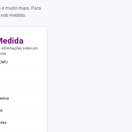
s e muito mais. Para
 sob medida.
Medida
s informações sobre um
ncia.
 CNPJ
testos
es
adas