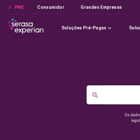
PME
Consumidor
Grandes Empresas
Soluções Pré-Pagas
Solu
Os dados
legis