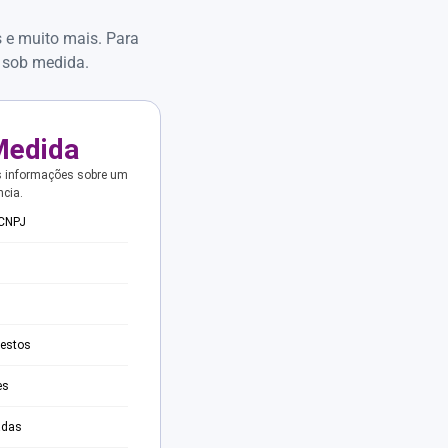
s e muito mais. Para
 sob medida.
Medida
s informações sobre um
ncia.
 CNPJ
testos
es
adas