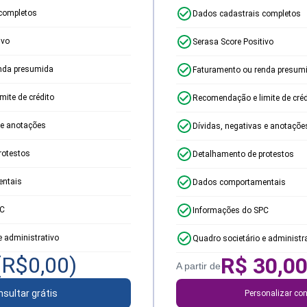
completos
Dados cadastrais completos
ivo
Serasa Score Positivo
nda presumida
Faturamento ou renda presum
ite de crédito
Recomendação e limite de créd
 e anotações
Dívidas, negativas e anotaçõe
rotestos
Detalhamento de protestos
ntais
Dados comportamentais
PC
Informações do SPC
e administrativo
Quadro societário e administr
(R$
0,00
)
R$
30,0
A partir de
sultar grátis
Personalizar con