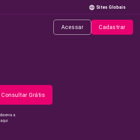
Sites Globais
Acessar
Cadastrar
Consultar Grátis
observa a
 aqui.