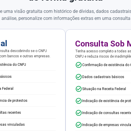
e uma visão gratuita com histórico de dívidas, dados cadastrai
 análise, personalize com informações extras em uma consulta
ial
Consulta Sob 
sulta descobrindo se o CNPJ
Tenha acesso completo a todas a
 com bancos e outras empresas.
CNPJ e reduza riscos de inadimplê
istência do CNPJ
Confirmação de existência do
básicos
Dados cadastrais básicos
a Federal
Situação na Receita Federal
ência de protestos
Indicação de existência de pro
ltas recentes
Indicação de consultas recent
esas vinculadas
Indicação de empresas vincul