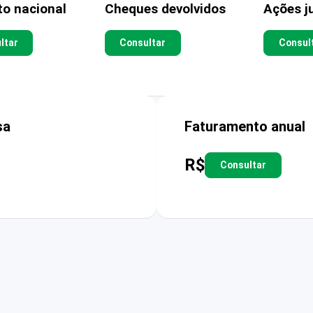
to nacional
Cheques devolvidos
Ações ju
ltar
Consultar
Consul
sa
Faturamento anual
R$
Consultar