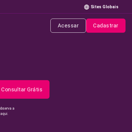
Sites Globais
Acessar
Cadastrar
Consultar Grátis
observa a
 aqui.