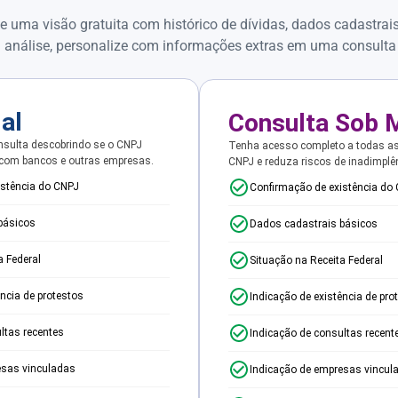
e uma visão gratuita com histórico de dívidas, dados cadastrai
 análise, personalize com informações extras em uma consulta
ial
Consulta Sob 
sulta descobrindo se o CNPJ
Tenha acesso completo a todas a
 com bancos e outras empresas.
CNPJ e reduza riscos de inadimplê
istência do CNPJ
Confirmação de existência do
básicos
Dados cadastrais básicos
a Federal
Situação na Receita Federal
ência de protestos
Indicação de existência de pro
ltas recentes
Indicação de consultas recent
esas vinculadas
Indicação de empresas vincul