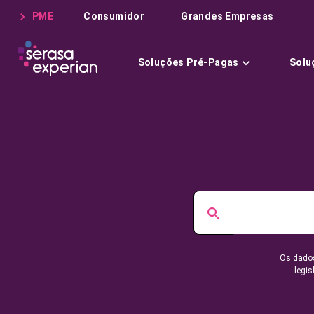
PME
Consumidor
Grandes Empresas
Soluções Pré-Pagas
Solu
Os dados
legis