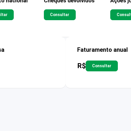
to nacional
Cheques devolvidos
Ações ju
ltar
Consultar
Consul
sa
Faturamento anual
R$
Consultar