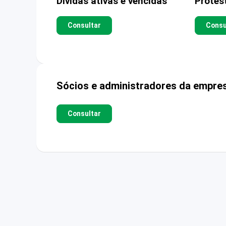
Dívidas ativas e vencidas
Protes
Consultar
Consu
Sócios e administradores da empre
Consultar