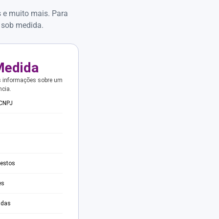
s e muito mais. Para
 sob medida.
Medida
s informações sobre um
ncia.
 CNPJ
testos
es
adas