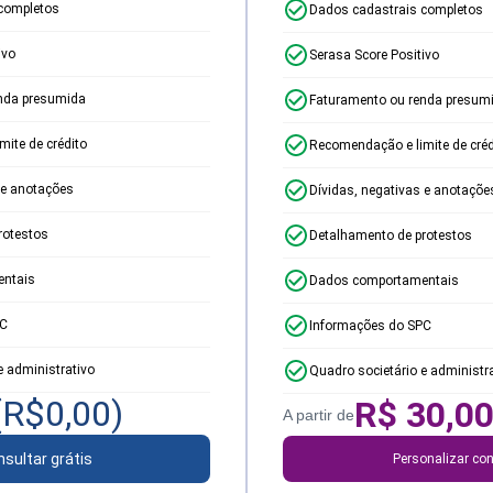
completos
Dados cadastrais completos
ivo
Serasa Score Positivo
nda presumida
Faturamento ou renda presum
ite de crédito
Recomendação e limite de créd
 e anotações
Dívidas, negativas e anotaçõe
rotestos
Detalhamento de protestos
ntais
Dados comportamentais
PC
Informações do SPC
e administrativo
Quadro societário e administr
(R$
0,00
)
R$
30,0
A partir de
sultar grátis
Personalizar con