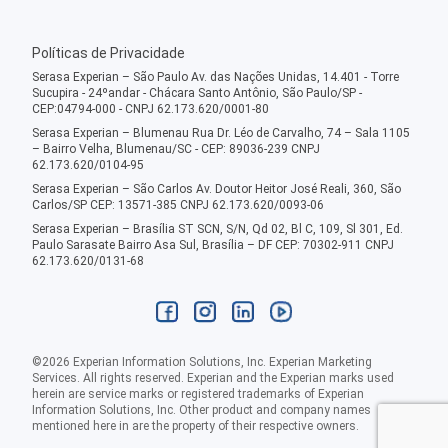
Políticas de Privacidade
Serasa Experian – São Paulo Av. das Nações Unidas, 14.401 - Torre
Sucupira - 24ºandar - Chácara Santo Antônio, São Paulo/SP -
CEP:04794-000 - CNPJ 62.173.620/0001-80
Serasa Experian – Blumenau Rua Dr. Léo de Carvalho, 74 – Sala 1105
– Bairro Velha, Blumenau/SC - CEP: 89036-239 CNPJ
62.173.620/0104-95
Serasa Experian – São Carlos Av. Doutor Heitor José Reali, 360, São
Carlos/SP CEP: 13571-385 CNPJ 62.173.620/0093-06
Serasa Experian – Brasília ST SCN, S/N, Qd 02, Bl C, 109, Sl 301, Ed.
Paulo Sarasate Bairro Asa Sul, Brasília – DF CEP: 70302-911 CNPJ
62.173.620/0131-68
©
2026
Experian Information Solutions, Inc. Experian Marketing
Services. All rights reserved. Experian and the Experian marks used
herein are service marks or registered trademarks of Experian
Information Solutions, Inc. Other product and company names
mentioned here in are the property of their respective owners.