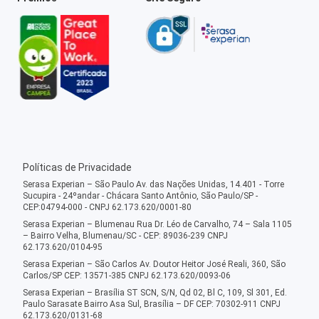
Políticas de Privacidade
Serasa Experian – São Paulo Av. das Nações Unidas, 14.401 - Torre
Sucupira - 24ºandar - Chácara Santo Antônio, São Paulo/SP -
CEP:04794-000 - CNPJ 62.173.620/0001-80
Serasa Experian – Blumenau Rua Dr. Léo de Carvalho, 74 – Sala 1105
– Bairro Velha, Blumenau/SC - CEP: 89036-239 CNPJ
62.173.620/0104-95
Serasa Experian – São Carlos Av. Doutor Heitor José Reali, 360, São
Carlos/SP CEP: 13571-385 CNPJ 62.173.620/0093-06
Serasa Experian – Brasília ST SCN, S/N, Qd 02, Bl C, 109, Sl 301, Ed.
Paulo Sarasate Bairro Asa Sul, Brasília – DF CEP: 70302-911 CNPJ
62.173.620/0131-68