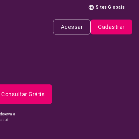
Sites Globais
Acessar
Cadastrar
Consultar Grátis
observa a
 aqui.