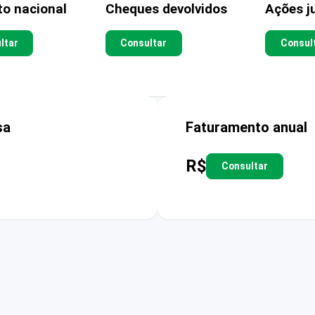
to nacional
Cheques devolvidos
Ações ju
ltar
Consultar
Consul
sa
Faturamento anual
R$
Consultar