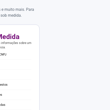
s e muito mais. Para
 sob medida.
Medida
s informações sobre um
ncia.
 CNPJ
testos
es
adas