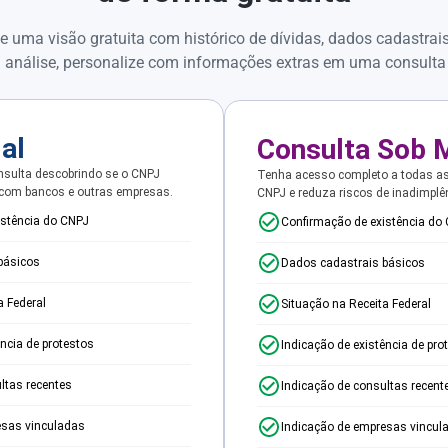
e uma visão gratuita com histórico de dívidas, dados cadastrai
 análise, personalize com informações extras em uma consulta
ial
Consulta Sob 
sulta descobrindo se o CNPJ
Tenha acesso completo a todas a
 com bancos e outras empresas.
CNPJ e reduza riscos de inadimplê
istência do CNPJ
Confirmação de existência do
básicos
Dados cadastrais básicos
a Federal
Situação na Receita Federal
ência de protestos
Indicação de existência de pro
ltas recentes
Indicação de consultas recent
esas vinculadas
Indicação de empresas vincul