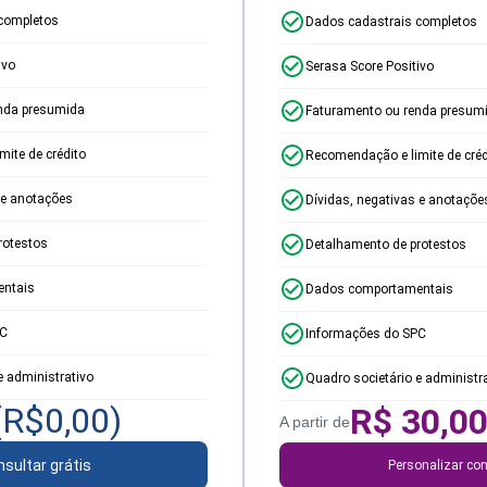
completos
Dados cadastrais completos
ivo
Serasa Score Positivo
nda presumida
Faturamento ou renda presum
ite de crédito
Recomendação e limite de créd
 e anotações
Dívidas, negativas e anotaçõe
rotestos
Detalhamento de protestos
ntais
Dados comportamentais
PC
Informações do SPC
e administrativo
Quadro societário e administr
(R$
0,00
)
R$
30,0
A partir de
sultar grátis
Personalizar con