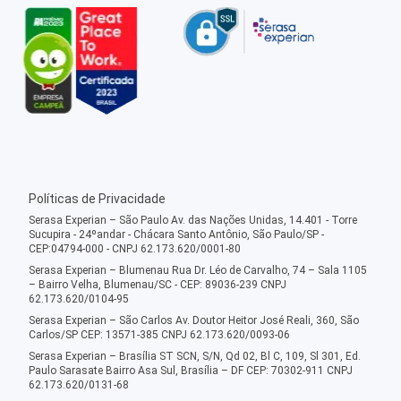
Políticas de Privacidade
Serasa Experian – São Paulo Av. das Nações Unidas, 14.401 - Torre
Sucupira - 24ºandar - Chácara Santo Antônio, São Paulo/SP -
CEP:04794-000 - CNPJ 62.173.620/0001-80
Serasa Experian – Blumenau Rua Dr. Léo de Carvalho, 74 – Sala 1105
– Bairro Velha, Blumenau/SC - CEP: 89036-239 CNPJ
62.173.620/0104-95
Serasa Experian – São Carlos Av. Doutor Heitor José Reali, 360, São
Carlos/SP CEP: 13571-385 CNPJ 62.173.620/0093-06
Serasa Experian – Brasília ST SCN, S/N, Qd 02, Bl C, 109, Sl 301, Ed.
Paulo Sarasate Bairro Asa Sul, Brasília – DF CEP: 70302-911 CNPJ
62.173.620/0131-68