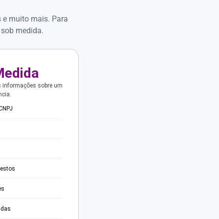
s e muito mais. Para
 sob medida.
Medida
s informações sobre um
ncia.
 CNPJ
testos
es
adas