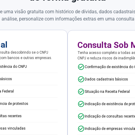
e uma visão gratuita com histórico de dívidas, dados cadastrai
 análise, personalize com informações extras em uma consulta
ial
Consulta Sob 
sulta descobrindo se o CNPJ
Tenha acesso completo a todas a
 com bancos e outras empresas.
CNPJ e reduza riscos de inadimplê
istência do CNPJ
Confirmação de existência do
básicos
Dados cadastrais básicos
a Federal
Situação na Receita Federal
ência de protestos
Indicação de existência de pro
ltas recentes
Indicação de consultas recent
esas vinculadas
Indicação de empresas vincul