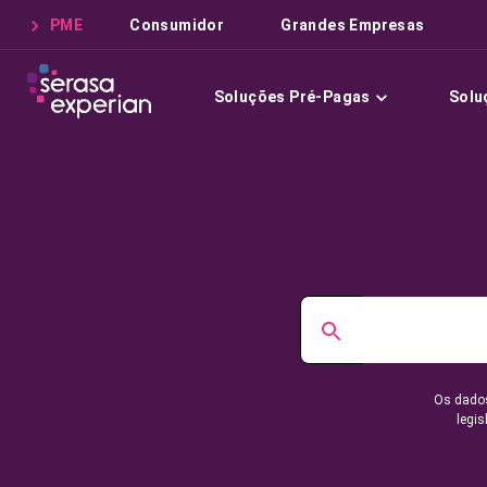
PME
Consumidor
Grandes Empresas
Soluções Pré-Pagas
Solu
Os dados
legis