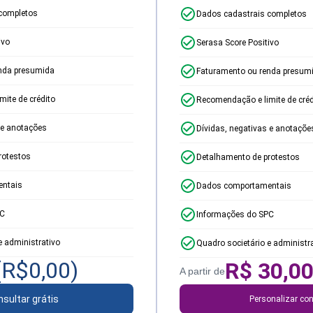
completos
Dados cadastrais completos
ivo
Serasa Score Positivo
nda presumida
Faturamento ou renda presum
ite de crédito
Recomendação e limite de créd
 e anotações
Dívidas, negativas e anotaçõe
rotestos
Detalhamento de protestos
ntais
Dados comportamentais
PC
Informações do SPC
e administrativo
Quadro societário e administr
(R$
0,00
)
R$
30,0
A partir de
sultar grátis
Personalizar con