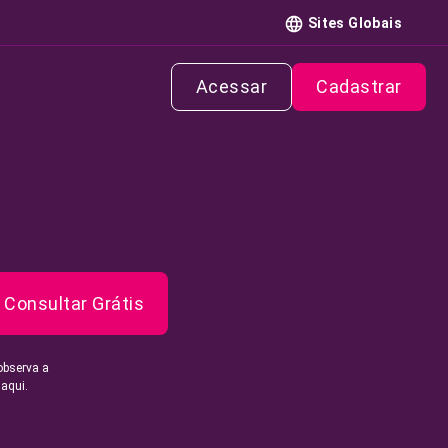
Sites Globais
Acessar
Cadastrar
Consultar Grátis
observa a
 aqui.