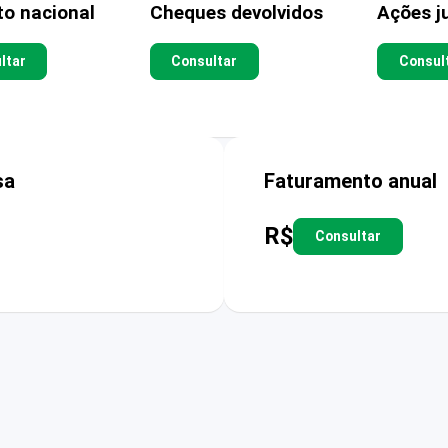
to nacional
Cheques devolvidos
Ações ju
ltar
Consultar
Consul
sa
Faturamento anual
R$
Consultar