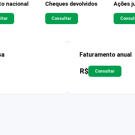
to nacional
Cheques devolvidos
Ações ju
ltar
Consultar
Consul
sa
Faturamento anual
R$
Consultar