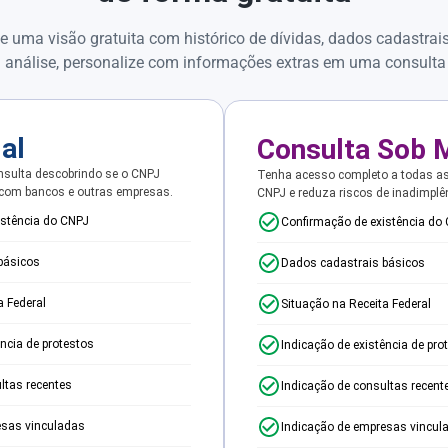
e uma visão gratuita com histórico de dívidas, dados cadastrai
 análise, personalize com informações extras em uma consulta
ial
Consulta Sob 
sulta descobrindo se o CNPJ
Tenha acesso completo a todas a
 com bancos e outras empresas.
CNPJ e reduza riscos de inadimplê
istência do CNPJ
Confirmação de existência do
básicos
Dados cadastrais básicos
a Federal
Situação na Receita Federal
ência de protestos
Indicação de existência de pro
ltas recentes
Indicação de consultas recent
esas vinculadas
Indicação de empresas vincul