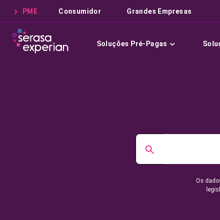
PME
Consumidor
Grandes Empresas
Soluções Pré-Pagas
Solu
Os dados
legis