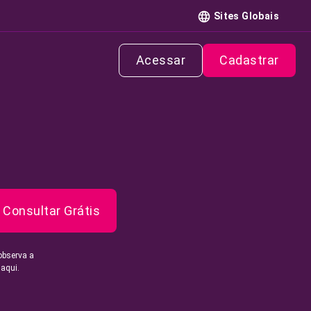
Sites Globais
Acessar
Cadastrar
Consultar Grátis
observa a
 aqui.