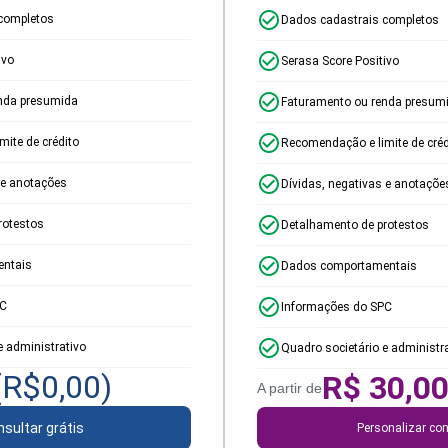
completos
Dados cadastrais completos
ivo
Serasa Score Positivo
nda presumida
Faturamento ou renda presum
ite de crédito
Recomendação e limite de créd
 e anotações
Dívidas, negativas e anotaçõe
rotestos
Detalhamento de protestos
ntais
Dados comportamentais
PC
Informações do SPC
e administrativo
Quadro societário e administr
(R$
0,00
)
R$
30,0
A partir de
sultar grátis
Personalizar con