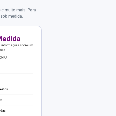
s e muito mais. Para
 sob medida.
Medida
s informações sobre um
ncia.
 CNPJ
testos
es
adas