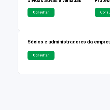
Dívidas ativas e vencidas
Protes
Consultar
Consu
Sócios e administradores da empre
Consultar