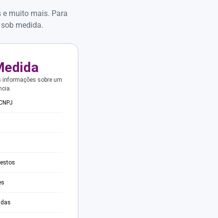
s e muito mais. Para
 sob medida.
Medida
s informações sobre um
ncia.
 CNPJ
testos
es
adas