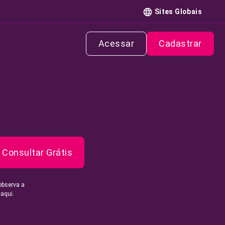
Sites Globais
Acessar
Cadastrar
Consultar Grátis
observa a
 aqui.