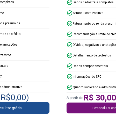
completos
Dados cadastrais completos
ivo
Serasa Score Positivo
nda presumida
Faturamento ou renda presum
ite de crédito
Recomendação e limite de créd
 e anotações
Dívidas, negativas e anotaçõe
rotestos
Detalhamento de protestos
ntais
Dados comportamentais
PC
Informações do SPC
e administrativo
Quadro societário e administr
(R$
0,00
)
R$
30,0
A partir de
sultar grátis
Personalizar con