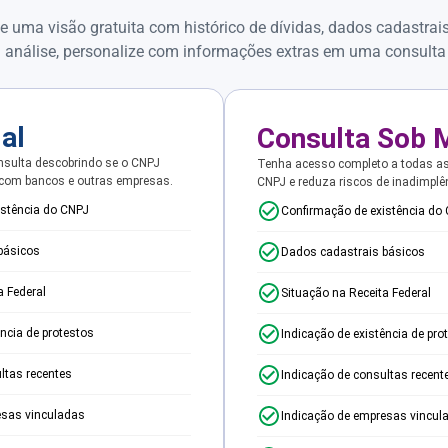
e uma visão gratuita com histórico de dívidas, dados cadastrai
 análise, personalize com informações extras em uma consulta
ial
Consulta Sob 
sulta descobrindo se o CNPJ
Tenha acesso completo a todas a
 com bancos e outras empresas.
CNPJ e reduza riscos de inadimplê
istência do CNPJ
Confirmação de existência do
básicos
Dados cadastrais básicos
a Federal
Situação na Receita Federal
ência de protestos
Indicação de existência de pro
ltas recentes
Indicação de consultas recent
esas vinculadas
Indicação de empresas vincul