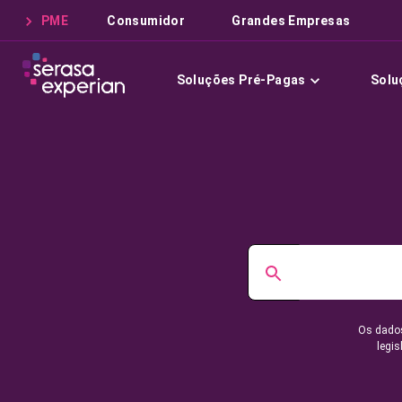
PME
Consumidor
Grandes Empresas
Soluções Pré-Pagas
Solu
Os dados
legis