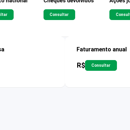
to nacional
Cheques devolvidos
Ações ju
ltar
Consultar
Consul
sa
Faturamento anual
R$
Consultar