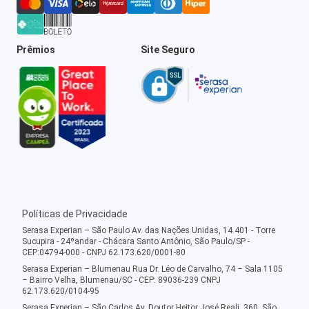
Prêmios
Site Seguro
Políticas de Privacidade
Serasa Experian – São Paulo Av. das Nações Unidas, 14.401 - Torre
Sucupira - 24ºandar - Chácara Santo Antônio, São Paulo/SP -
CEP:04794-000 - CNPJ 62.173.620/0001-80
Serasa Experian – Blumenau Rua Dr. Léo de Carvalho, 74 – Sala 1105
– Bairro Velha, Blumenau/SC - CEP: 89036-239 CNPJ
62.173.620/0104-95
Serasa Experian – São Carlos Av. Doutor Heitor José Reali, 360, São