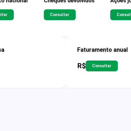
to nacional
Cheques devolvidos
Ações ju
ltar
Consultar
Consul
sa
Faturamento anual
R$
Consultar