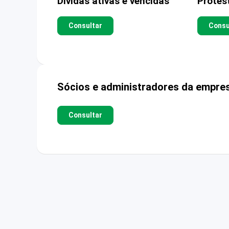
Dívidas ativas e vencidas
Protes
Consultar
Consu
Sócios e administradores da empre
Consultar