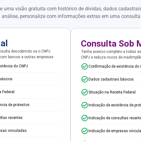
e uma visão gratuita com histórico de dívidas, dados cadastrai
 análise, personalize com informações extras em uma consulta
ial
Consulta Sob 
sulta descobrindo se o CNPJ
Tenha acesso completo a todas a
 com bancos e outras empresas.
CNPJ e reduza riscos de inadimplê
istência do CNPJ
Confirmação de existência do
básicos
Dados cadastrais básicos
a Federal
Situação na Receita Federal
ência de protestos
Indicação de existência de pro
ltas recentes
Indicação de consultas recent
esas vinculadas
Indicação de empresas vincul