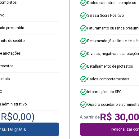
completos
Dados cadastrais completos
ivo
Serasa Score Positivo
nda presumida
Faturamento ou renda presum
ite de crédito
Recomendação e limite de créd
 e anotações
Dívidas, negativas e anotaçõe
rotestos
Detalhamento de protestos
ntais
Dados comportamentais
PC
Informações do SPC
e administrativo
Quadro societário e administr
(R$
0,00
)
R$
30,0
A partir de
sultar grátis
Personalizar con