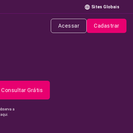
Sites Globais
Acessar
Cadastrar
Consultar Grátis
observa a
 aqui.