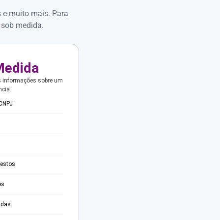
s e muito mais. Para
 sob medida.
Medida
s informações sobre um
ncia.
 CNPJ
testos
es
adas