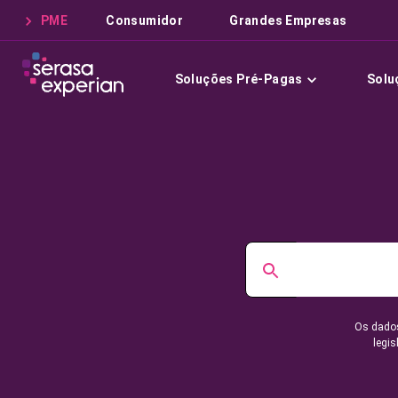
PME
Consumidor
Grandes Empresas
Soluções Pré-Pagas
Solu
Os dados
legis