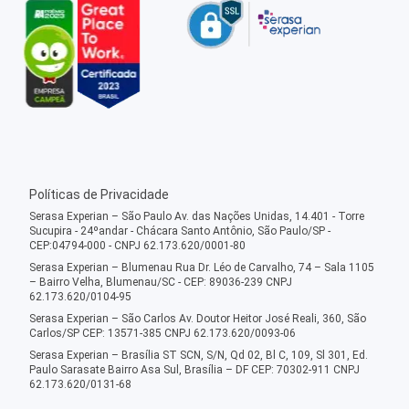
Políticas de Privacidade
Serasa Experian – São Paulo Av. das Nações Unidas, 14.401 - Torre
Sucupira - 24ºandar - Chácara Santo Antônio, São Paulo/SP -
CEP:04794-000 - CNPJ 62.173.620/0001-80
Serasa Experian – Blumenau Rua Dr. Léo de Carvalho, 74 – Sala 1105
– Bairro Velha, Blumenau/SC - CEP: 89036-239 CNPJ
62.173.620/0104-95
Serasa Experian – São Carlos Av. Doutor Heitor José Reali, 360, São
Carlos/SP CEP: 13571-385 CNPJ 62.173.620/0093-06
Serasa Experian – Brasília ST SCN, S/N, Qd 02, Bl C, 109, Sl 301, Ed.
Paulo Sarasate Bairro Asa Sul, Brasília – DF CEP: 70302-911 CNPJ
62.173.620/0131-68