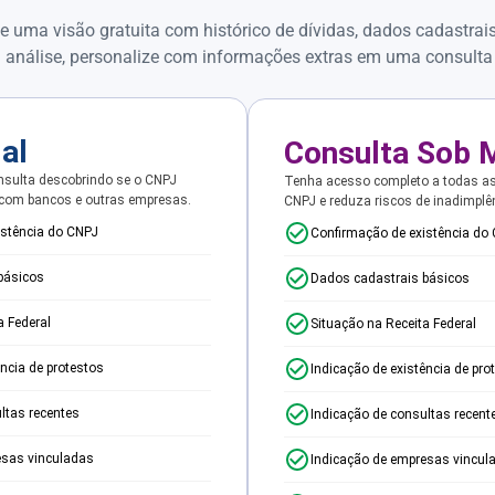
e uma visão gratuita com histórico de dívidas, dados cadastrai
 análise, personalize com informações extras em uma consulta
ial
Consulta Sob 
sulta descobrindo se o CNPJ
Tenha acesso completo a todas a
 com bancos e outras empresas.
CNPJ e reduza riscos de inadimplê
istência do CNPJ
Confirmação de existência do
básicos
Dados cadastrais básicos
a Federal
Situação na Receita Federal
ência de protestos
Indicação de existência de pro
ltas recentes
Indicação de consultas recent
esas vinculadas
Indicação de empresas vincul