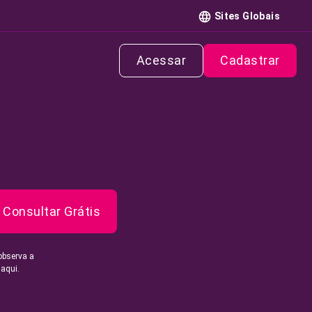
Sites Globais
Acessar
Cadastrar
Consultar Grátis
observa a
 aqui.