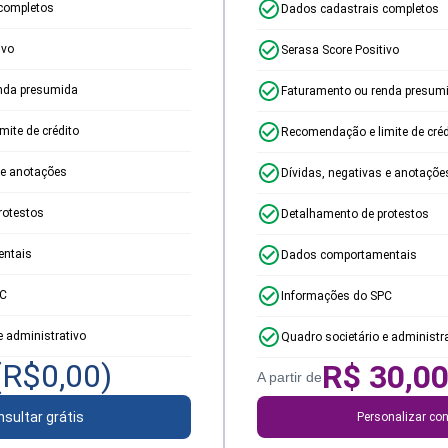
completos
Dados cadastrais completos
ivo
Serasa Score Positivo
nda presumida
Faturamento ou renda presum
ite de crédito
Recomendação e limite de créd
 e anotações
Dívidas, negativas e anotaçõe
rotestos
Detalhamento de protestos
ntais
Dados comportamentais
PC
Informações do SPC
e administrativo
Quadro societário e administr
(R$
0,00
)
R$
30,0
A partir de
sultar grátis
Personalizar con