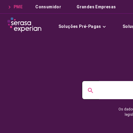
PME
Consumidor
Grandes Empresas
Soluções Pré-Pagas
Solu
Os dados
legis