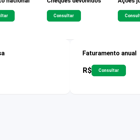
to nacional
Cheques devolvidos
Ações ju
ltar
Consultar
Consul
sa
Faturamento anual
R$
Consultar