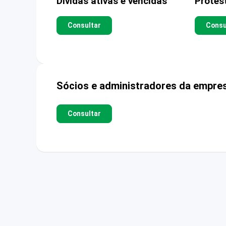
Dívidas ativas e vencidas
Protes
Consultar
Consu
Sócios e administradores da empre
Consultar