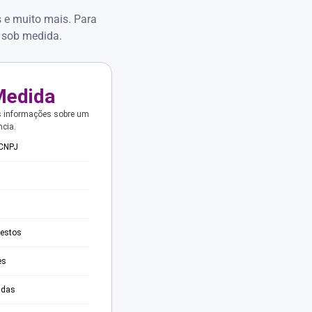
s e muito mais. Para
 sob medida.
Medida
s informações sobre um
ncia.
 CNPJ
testos
es
adas