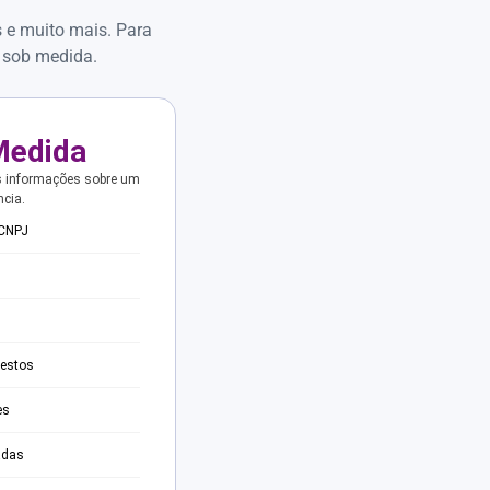
s e muito mais. Para
 sob medida.
Medida
s informações sobre um
ncia.
 CNPJ
testos
es
adas