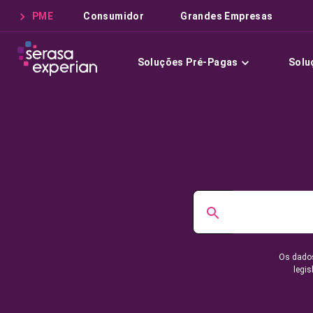
PME
Consumidor
Grandes Empresas
Soluções Pré-Pagas
Solu
Os dados
legis