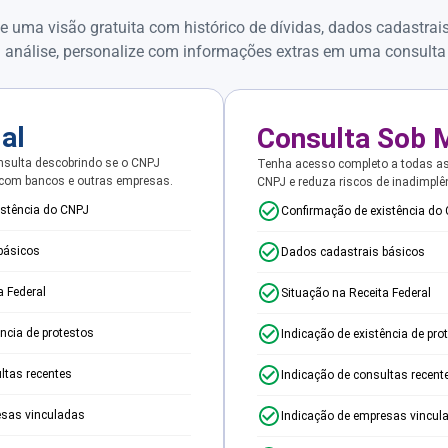
e uma visão gratuita com histórico de dívidas, dados cadastrai
 análise, personalize com informações extras em uma consulta
ial
Consulta Sob 
sulta descobrindo se o CNPJ
Tenha acesso completo a todas a
 com bancos e outras empresas.
CNPJ e reduza riscos de inadimplê
istência do CNPJ
Confirmação de existência do
básicos
Dados cadastrais básicos
a Federal
Situação na Receita Federal
ência de protestos
Indicação de existência de pro
ltas recentes
Indicação de consultas recent
esas vinculadas
Indicação de empresas vincul