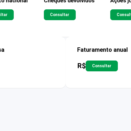
to nacional
Cheques devolvidos
Ações ju
ltar
Consultar
Consul
sa
Faturamento anual
R$
Consultar