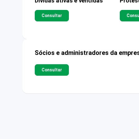
Dívidas ativas e vencidas
Protes
Consultar
Consu
Sócios e administradores da empre
Consultar