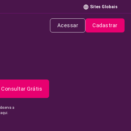
Sites Globais
Acessar
Cadastrar
Consultar Grátis
observa a
 aqui.