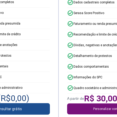
completos
Dados cadastrais completos
ivo
Serasa Score Positivo
nda presumida
Faturamento ou renda presum
ite de crédito
Recomendação e limite de créd
 e anotações
Dívidas, negativas e anotaçõe
rotestos
Detalhamento de protestos
ntais
Dados comportamentais
PC
Informações do SPC
e administrativo
Quadro societário e administr
(R$
0,00
)
R$
30,0
A partir de
sultar grátis
Personalizar con