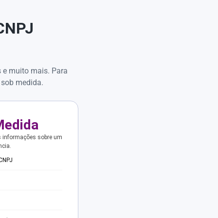
 CNPJ
s e muito mais. Para
 sob medida.
Medida
s informações sobre um
ncia.
 CNPJ