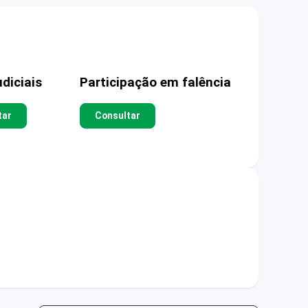
diciais
Participação em falência
tar
Consultar