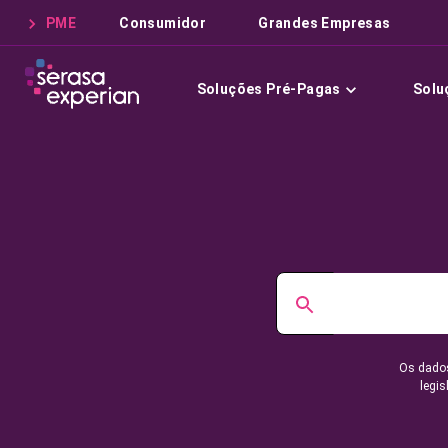
PME
Consumidor
Grandes Empresas
Soluções Pré-Pagas
Solu
Os dados
legis