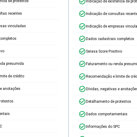
ência de protestos
Indicação de existência de pro
ltas recentes
Indicação de consultas recent
esas vinculadas
Indicação de empresas vincul
completos
Dados cadastrais completos
ivo
Serasa Score Positivo
nda presumida
Faturamento ou renda presum
ite de crédito
Recomendação e limite de créd
 e anotações
Dívidas, negativas e anotaçõe
rotestos
Detalhamento de protestos
ntais
Dados comportamentais
PC
Informações do SPC