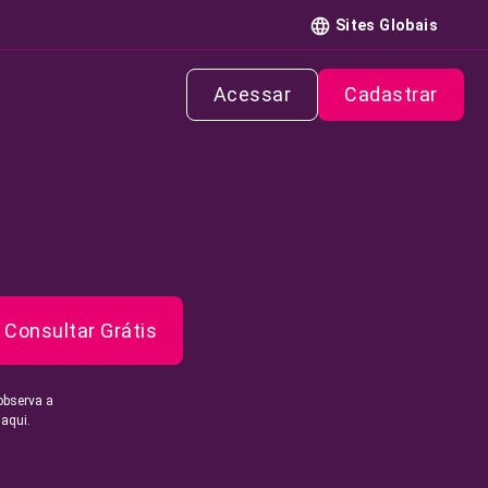
Sites Globais
Acessar
Cadastrar
Consultar Grátis
observa a
 aqui.