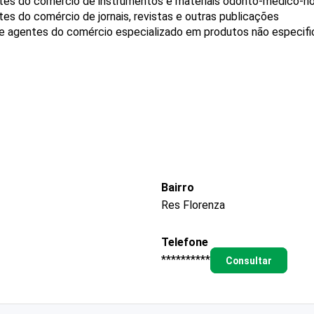
tes do comércio de instrumentos e materiais odonto-médico-ho
s do comércio de jornais, revistas e outras publicações
 e agentes do comércio especializado em produtos não especif
Bairro
Res Florenza
Telefone
**********
Consultar