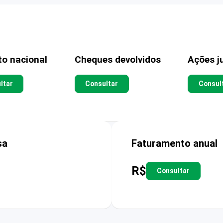
to nacional
Cheques devolvidos
Ações ju
ltar
Consultar
Consul
sa
Faturamento anual
R$
Consultar