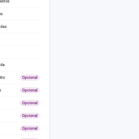
testos
es
adas
ida
ito
Opcional
s
Opcional
Opcional
Opcional
Opcional