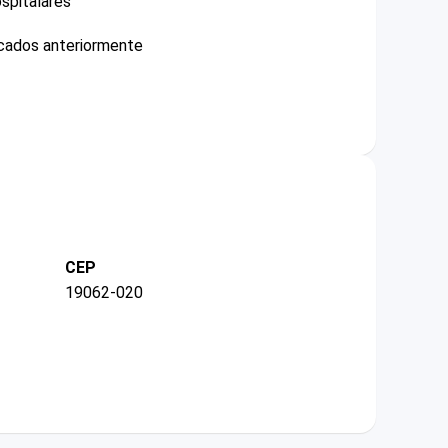
spitalares
icados anteriormente
CEP
19062-020