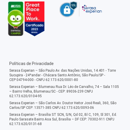
Políticas de Privacidade
Serasa Experian – São Paulo Av. das Nações Unidas, 14.401 - Torre
Sucupira - 24ºandar - Chácara Santo Antônio, São Paulo/SP -
CEP:04794-000 - CNPJ 62.173.620/0001-80
Serasa Experian – Blumenau Rua Dr. Léo de Carvalho, 74 – Sala 1105
– Bairro Velha, Blumenau/SC - CEP: 89036-239 CNPJ
62.173.620/0104-95
Serasa Experian – São Carlos Av. Doutor Heitor José Reali, 360, São
Carlos/SP CEP: 13571-385 CNPJ 62.173.620/0093-06
Serasa Experian – Brasília ST SCN, S/N, Qd 02, Bl C, 109, Sl 301, Ed.
Paulo Sarasate Bairro Asa Sul, Brasília – DF CEP: 70302-911 CNPJ
62.173.620/0131-68