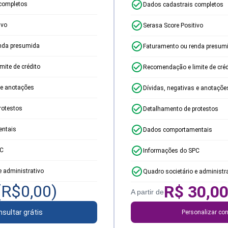
completos
Dados cadastrais completos
ivo
Serasa Score Positivo
nda presumida
Faturamento ou renda presum
ite de crédito
Recomendação e limite de créd
 e anotações
Dívidas, negativas e anotaçõe
rotestos
Detalhamento de protestos
ntais
Dados comportamentais
PC
Informações do SPC
e administrativo
Quadro societário e administr
(R$
0,00
)
R$
30,0
A partir de
sultar grátis
Personalizar con