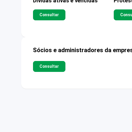
Dívidas ativas e vencidas
Protes
Consultar
Consu
Sócios e administradores da empre
Consultar