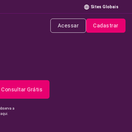
Sites Globais
Acessar
Cadastrar
Consultar Grátis
observa a
 aqui.