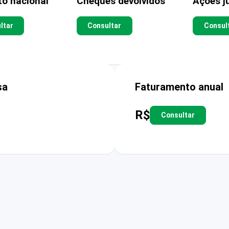
to nacional
Cheques devolvidos
Ações ju
ltar
Consultar
Consul
sa
Faturamento anual
R$
Consultar