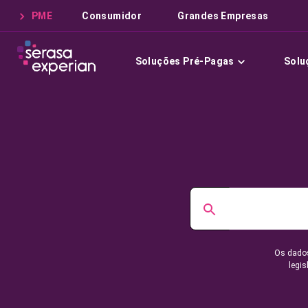
PME
Consumidor
Grandes Empresas
Soluções Pré-Pagas
Solu
Os dados
legis