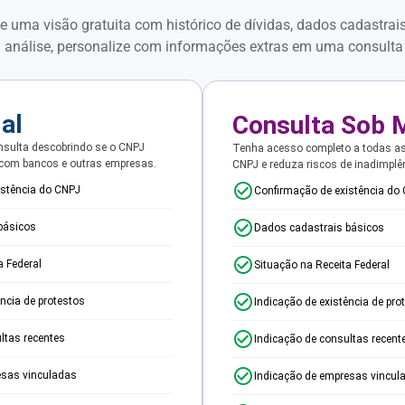
e uma visão gratuita com histórico de dívidas, dados cadastrai
 análise, personalize com informações extras em uma consulta
ial
Consulta Sob 
sulta descobrindo se o CNPJ
Tenha acesso completo a todas a
 com bancos e outras empresas.
CNPJ e reduza riscos de inadimplê
istência do CNPJ
Confirmação de existência do
básicos
Dados cadastrais básicos
a Federal
Situação na Receita Federal
ência de protestos
Indicação de existência de pro
ltas recentes
Indicação de consultas recent
esas vinculadas
Indicação de empresas vincul