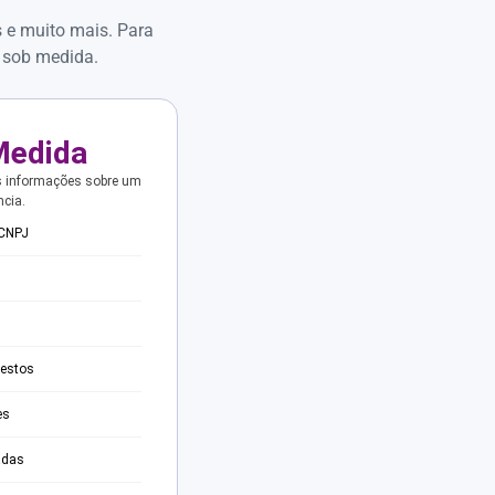
s e muito mais. Para
 sob medida.
Medida
s informações sobre um
ncia.
 CNPJ
testos
es
adas