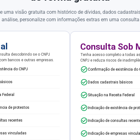
e uma visão gratuita com histórico de dívidas, dados cadastrai
 análise, personalize com informações extras em uma consulta
ial
Consulta Sob 
sulta descobrindo se o CNPJ
Tenha acesso completo a todas a
 com bancos e outras empresas.
CNPJ e reduza riscos de inadimplê
istência do CNPJ
Confirmação de existência do
básicos
Dados cadastrais básicos
a Federal
Situação na Receita Federal
ência de protestos
Indicação de existência de pro
ltas recentes
Indicação de consultas recent
esas vinculadas
Indicação de empresas vincul