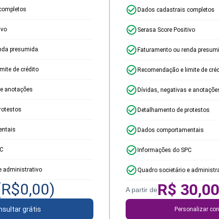
completos
Dados cadastrais completos
ivo
Serasa Score Positivo
nda presumida
Faturamento ou renda presum
ite de crédito
Recomendação e limite de créd
 e anotações
Dívidas, negativas e anotaçõe
rotestos
Detalhamento de protestos
ntais
Dados comportamentais
PC
Informações do SPC
e administrativo
Quadro societário e administr
(R$
0,00
)
R$
30,0
A partir de
sultar grátis
Personalizar con