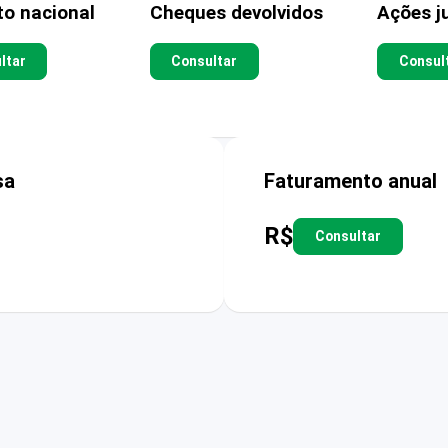
to nacional
Cheques devolvidos
Ações ju
ltar
Consultar
Consul
sa
Faturamento anual
R$
Consultar