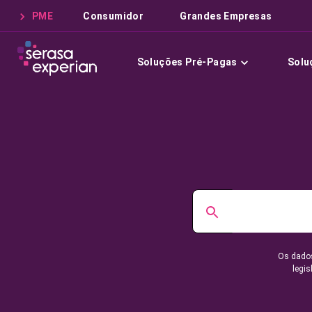
PME
Consumidor
Grandes Empresas
Soluções Pré-Pagas
Solu
Os dados
legis