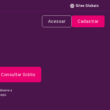
Sites Globais
Acessar
Cadastrar
Consultar Grátis
observa a
 aqui.