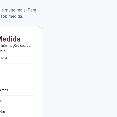
s e muito mais. Para
 sob medida.
Medida
s informações sobre um
ncia.
 CNPJ
testos
es
adas