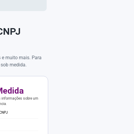
 CNPJ
s e muito mais. Para
 sob medida.
Medida
s informações sobre um
ncia.
 CNPJ