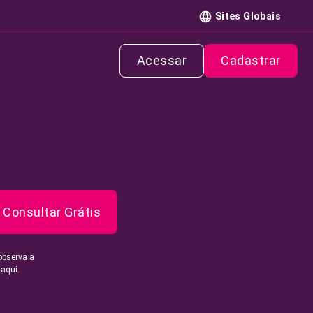
Sites Globais
Acessar
Cadastrar
Consultar Grátis
observa a
 aqui.