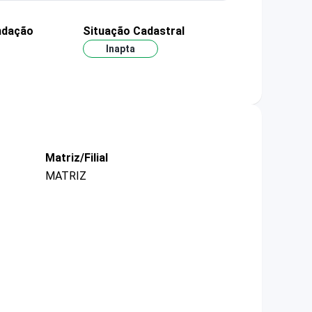
ndação
Situação Cadastral
2
Inapta
Matriz/Filial
MATRIZ