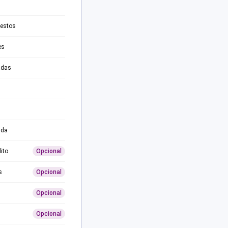
testos
es
adas
ida
ito
Opcional
s
Opcional
Opcional
Opcional