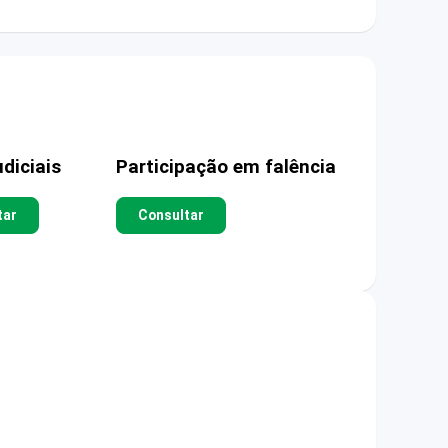
diciais
Participação em falência
tar
Consultar