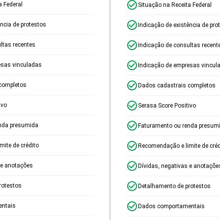
a Federal
Situação na Receita Federal
ência de protestos
Indicação de existência de pro
ltas recentes
Indicação de consultas recent
esas vinculadas
Indicação de empresas vincul
completos
Dados cadastrais completos
ivo
Serasa Score Positivo
nda presumida
Faturamento ou renda presum
ite de crédito
Recomendação e limite de créd
 e anotações
Dívidas, negativas e anotaçõe
rotestos
Detalhamento de protestos
ntais
Dados comportamentais