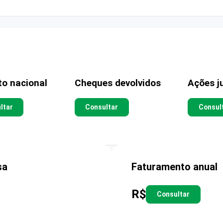
to nacional
Cheques devolvidos
Ações ju
ltar
Consultar
Consul
sa
Faturamento anual
R$
Consultar