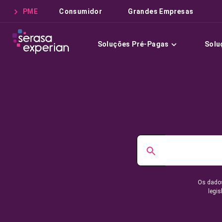
PME
Consumidor
Grandes Empresas
Soluções Pré-Pagas
Solu
Os dados
legis