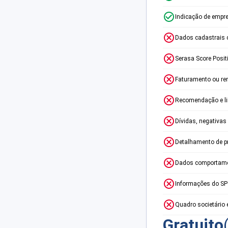
Indicação de empr
Dados cadastrais 
Serasa Score Posit
Faturamento ou re
Recomendação e lim
Dívidas, negativas
Detalhamento de p
Dados comportame
Informações do S
Quadro societário 
Gratuito