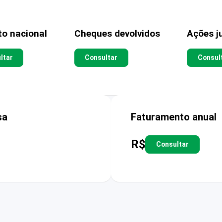
to nacional
Cheques devolvidos
Ações ju
ltar
Consultar
Consul
sa
Faturamento anual
R$
Consultar