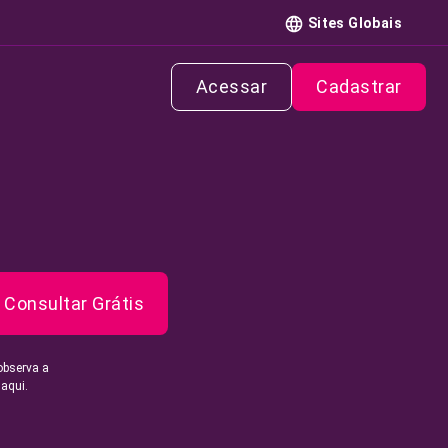
Sites Globais
Acessar
Cadastrar
Consultar Grátis
observa a
 aqui.