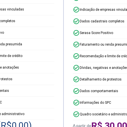
esas vinculadas
Indicação de empresas vincul
completos
Dados cadastrais completos
ivo
Serasa Score Positivo
nda presumida
Faturamento ou renda presum
ite de crédito
Recomendação e limite de créd
 e anotações
Dívidas, negativas e anotaçõe
rotestos
Detalhamento de protestos
ntais
Dados comportamentais
PC
Informações do SPC
e administrativo
Quadro societário e administr
(R$
0,00
)
R$
30,0
A partir de