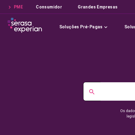
PME
Consumidor
Grandes Empresas
Soluções Pré-Pagas
Solu
Os dados
legis