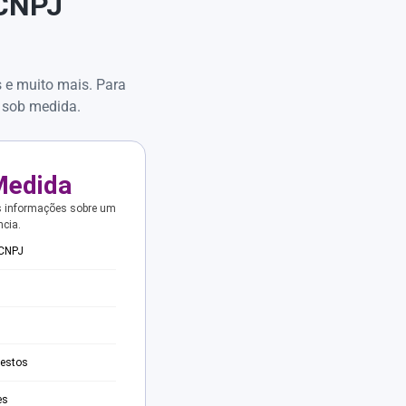
 CNPJ
s e muito mais. Para
 sob medida.
Medida
s informações sobre um
ncia.
 CNPJ
testos
es