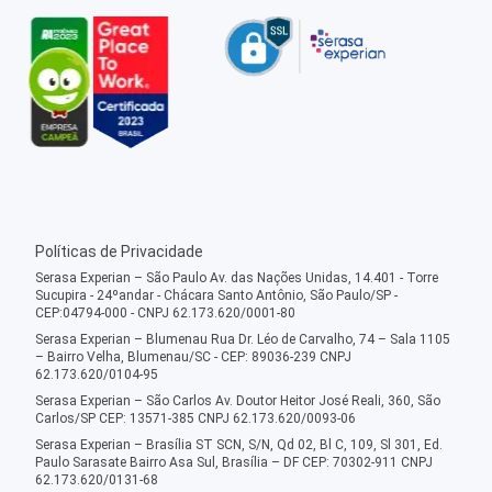
Políticas de Privacidade
Serasa Experian – São Paulo Av. das Nações Unidas, 14.401 - Torre
Sucupira - 24ºandar - Chácara Santo Antônio, São Paulo/SP -
CEP:04794-000 - CNPJ 62.173.620/0001-80
Serasa Experian – Blumenau Rua Dr. Léo de Carvalho, 74 – Sala 1105
– Bairro Velha, Blumenau/SC - CEP: 89036-239 CNPJ
62.173.620/0104-95
Serasa Experian – São Carlos Av. Doutor Heitor José Reali, 360, São
Carlos/SP CEP: 13571-385 CNPJ 62.173.620/0093-06
Serasa Experian – Brasília ST SCN, S/N, Qd 02, Bl C, 109, Sl 301, Ed.
Paulo Sarasate Bairro Asa Sul, Brasília – DF CEP: 70302-911 CNPJ
62.173.620/0131-68