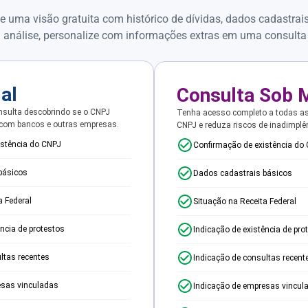
e uma visão gratuita com histórico de dívidas, dados cadastrai
 análise, personalize com informações extras em uma consulta
ial
Consulta Sob 
sulta descobrindo se o CNPJ
Tenha acesso completo a todas a
 com bancos e outras empresas.
CNPJ e reduza riscos de inadimplê
istência do CNPJ
Confirmação de existência do
básicos
Dados cadastrais básicos
a Federal
Situação na Receita Federal
ência de protestos
Indicação de existência de pro
ltas recentes
Indicação de consultas recent
esas vinculadas
Indicação de empresas vincul