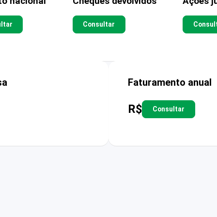
to nacional
Cheques devolvidos
Ações ju
ltar
Consultar
Consul
sa
Faturamento anual
R$
Consultar