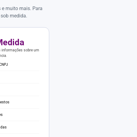
s e muito mais. Para
 sob medida.
Medida
s informações sobre um
ncia.
 CNPJ
testos
es
adas