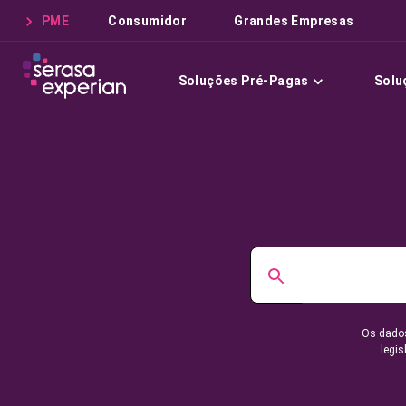
PME
Consumidor
Grandes Empresas
Soluções Pré-Pagas
Solu
Os dados
legis