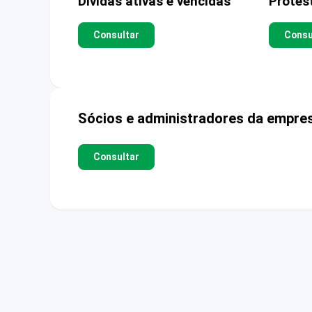
Dívidas ativas e vencidas
Protes
Consultar
Consu
Sócios e administradores da empre
Consultar