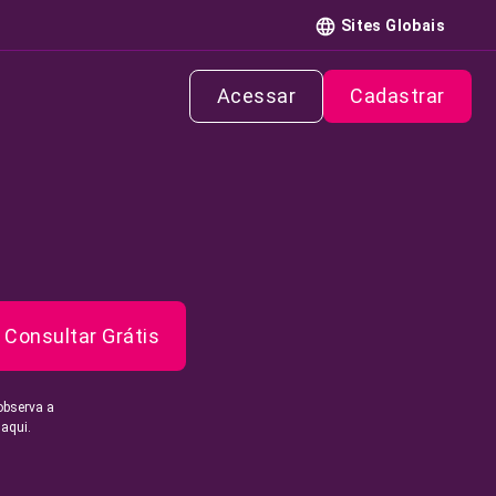
Sites Globais
Acessar
Cadastrar
Consultar Grátis
observa a
 aqui.