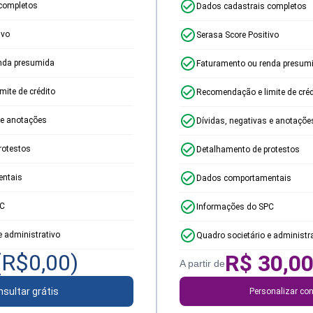
completos
Dados cadastrais completos
ivo
Serasa Score Positivo
nda presumida
Faturamento ou renda presum
ite de crédito
Recomendação e limite de créd
 e anotações
Dívidas, negativas e anotaçõe
rotestos
Detalhamento de protestos
ntais
Dados comportamentais
PC
Informações do SPC
e administrativo
Quadro societário e administr
(R$
0,00
)
R$
30,0
A partir de
sultar grátis
Personalizar con