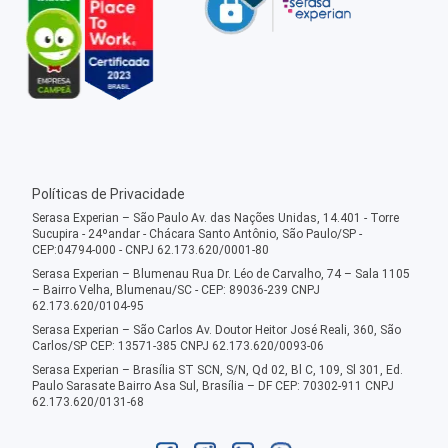
Políticas de Privacidade
Serasa Experian – São Paulo Av. das Nações Unidas, 14.401 - Torre
Sucupira - 24ºandar - Chácara Santo Antônio, São Paulo/SP -
CEP:04794-000 - CNPJ 62.173.620/0001-80
Serasa Experian – Blumenau Rua Dr. Léo de Carvalho, 74 – Sala 1105
– Bairro Velha, Blumenau/SC - CEP: 89036-239 CNPJ
62.173.620/0104-95
Serasa Experian – São Carlos Av. Doutor Heitor José Reali, 360, São
Carlos/SP CEP: 13571-385 CNPJ 62.173.620/0093-06
Serasa Experian – Brasília ST SCN, S/N, Qd 02, Bl C, 109, Sl 301, Ed.
Paulo Sarasate Bairro Asa Sul, Brasília – DF CEP: 70302-911 CNPJ
62.173.620/0131-68