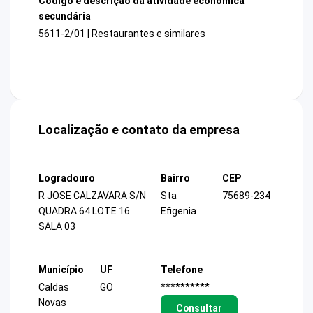
Código e descrição da atividade econômica
secundária
5611-2/01 | Restaurantes e similares
Localização e contato da empresa
Logradouro
Bairro
CEP
R JOSE CALZAVARA S/N
Sta
75689-234
QUADRA 64 LOTE 16
Efigenia
SALA 03
Município
UF
Telefone
Caldas
GO
**********
Novas
Consultar